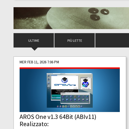
ULTIME
PIÙ LETTE
MER FEB 11, 2026 7:06 PM
AROS One v1.3 64Bit (ABIv11)
Realizzato: