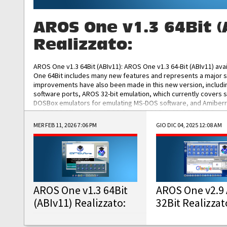
AROS One v1.3 64Bit (
Realizzato:
AROS One v1.3 64Bit (ABIv11): AROS One v1.3 64-Bit (ABIv11) ava
One 64Bit includes many new features and represents a major s
improvements have also been made in this new version, includ
software ports, AROS 32-bit emulation, which currently covers 
DOSBox emulators for emulating MS-DOS software, and Amiberry,
and AROS 68k models. AROS One v1.3 64-Bit-v11 ISO/IMG/: Downlo
MER FEB 11, 2026 7:06 PM
GIO DIC 04, 2025 12:08 AM
AROS One v1.3 64Bit
AROS One v2.9 
(ABIv11) Realizzato:
32Bit Realizzat