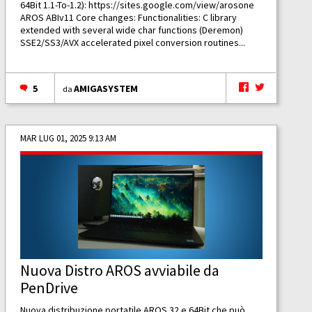
64Bit 1.1-To-1.2):
https://sites.google.com/view/arosone
AROS ABIv11 Core changes: Functionalities: C library
extended with several wide char functions (Deremon)
SSE2/SS3/AVX accelerated pixel conversion routines...
5
AMIGASYSTEM
da
MAR LUG 01, 2025 9:13 AM
Nuova Distro AROS avviabile da
PenDrive
Nuova distribuzione portatile AROS 32 e 64Bit che può