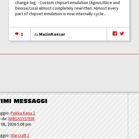
change log: - Custom chipset emulation (Agnus/Alice and
Denise/Lisa) almost completely rewritten. Almost every
part of chipset emulation is now internally cycle...
1
MazinKaesar
da
TIMI MESSAGGI
ggio:
Pekka Kana 2
o da:
AMIGASYSTEM
u 08, 2026 5:08 pm
ggio:
Warcraft 2