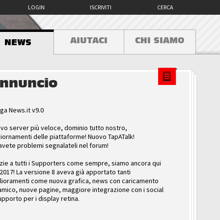
LOGIN
ISCRIVITI
CERCA
AIUTACI
CHI SIAMO
NEWS
nnuncio
ga News.it v9.0
vo server più veloce, dominio tutto nostro,
iornamenti delle piattaforme! Nuovo TapATalk!
avete problemi segnalateli nel forum!
zie a tutti i Supporters come sempre, siamo ancora qui
 2017! La versione 8 aveva già apportato tanti
lioramenti come nuova grafica, news con caricamento
amico, nuove pagine, maggiore integrazione con i social
upporto per i display retina.