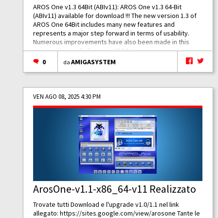
AROS One v1.3 64Bit (ABIv11): AROS One v1.3 64-Bit
(ABIv11) available for download !!! The new version 1.3 of
AROS One 64Bit includes many new features and
represents a major step forward in terms of usability.
Numerous improvements have also been made in this
new version, including new AROS...
0
AMIGASYSTEM
da
VEN AGO 08, 2025 4:30 PM
ArosOne-v1.1-x86_64-v11 Realizzato
Trovate tutti Download e l'upgrade v1.0/1.1 nel link
allegato:
https://sites.google.com/view/arosone
Tante le