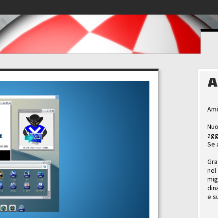
A
Ami
Nuo
agg
Se 
Gra
nel
mig
din
e s