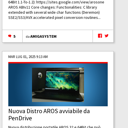
64Bit 1.1-To-1.2):
https://sites.google.com/view/arosone
AROS ABIv11 Core changes: Functionalities: C library
extended with several wide char functions (Deremon)
SSE2/SS3/AVX accelerated pixel conversion routines...
5
AMIGASYSTEM
da
MAR LUG 01, 2025 9:13 AM
Nuova Distro AROS avviabile da
PenDrive
Nuova distribuzione portatile AROS 32 e 64Bit che può