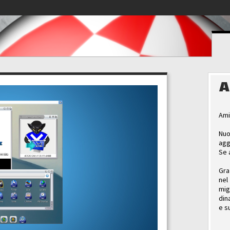
A
Ami
Nuo
agg
Se 
Gra
nel
mig
din
e s