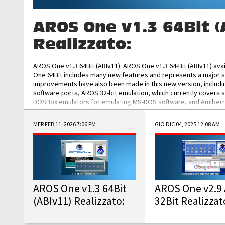
AROS One v1.3 64Bit (
Realizzato:
AROS One v1.3 64Bit (ABIv11): AROS One v1.3 64-Bit (ABIv11) ava
One 64Bit includes many new features and represents a major s
improvements have also been made in this new version, includ
software ports, AROS 32-bit emulation, which currently covers 
DOSBox emulators for emulating MS-DOS software, and Amiberry,
and AROS 68k models. AROS One v1.3 64-Bit-v11 ISO/IMG/: Downlo
MER FEB 11, 2026 7:06 PM
GIO DIC 04, 2025 12:08 AM
AROS One v1.3 64Bit
AROS One v2.9 
(ABIv11) Realizzato:
32Bit Realizzat