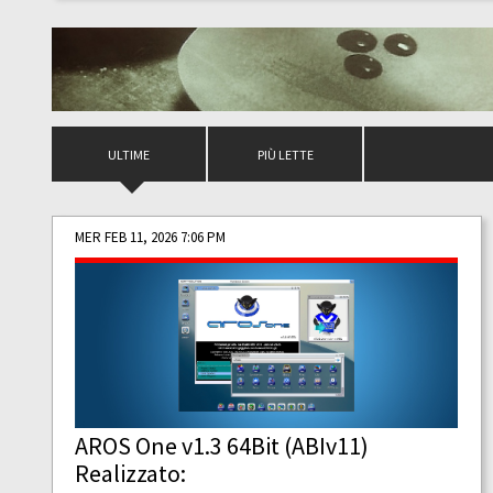
ULTIME
PIÙ LETTE
MER FEB 11, 2026 7:06 PM
AROS One v1.3 64Bit (ABIv11)
Realizzato: