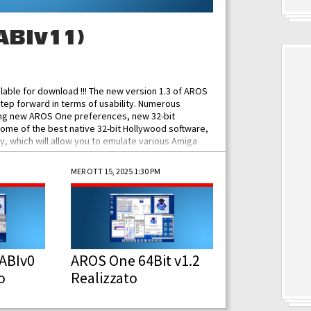
ABIv11)
ilable for download !!! The new version 1.3 of AROS
tep forward in terms of usability. Numerous
ing new AROS One preferences, new 32-bit
some of the best native 32-bit Hollywood software,
 which will allow you to emulate various Amiga
ad Functionalities: Improved...
MER OTT 15, 2025 1:30 PM
ABIv0
AROS One 64Bit v1.2
o
Realizzato