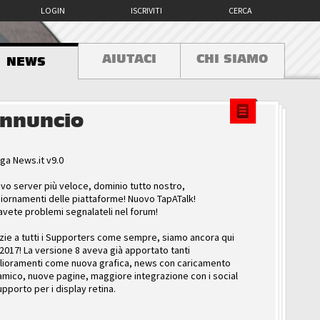
LOGIN
ISCRIVITI
CERCA
AIUTACI
CHI SIAMO
NEWS
nnuncio
ga News.it v9.0
vo server più veloce, dominio tutto nostro,
iornamenti delle piattaforme! Nuovo TapATalk!
avete problemi segnalateli nel forum!
zie a tutti i Supporters come sempre, siamo ancora qui
 2017! La versione 8 aveva già apportato tanti
lioramenti come nuova grafica, news con caricamento
amico, nuove pagine, maggiore integrazione con i social
upporto per i display retina.