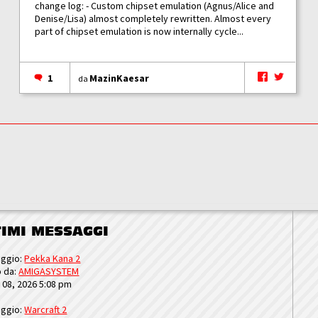
change log: - Custom chipset emulation (Agnus/Alice and
Denise/Lisa) almost completely rewritten. Almost every
part of chipset emulation is now internally cycle...
1
MazinKaesar
da
TIMI MESSAGGI
ggio:
Pekka Kana 2
o da:
AMIGASYSTEM
u 08, 2026 5:08 pm
ggio:
Warcraft 2