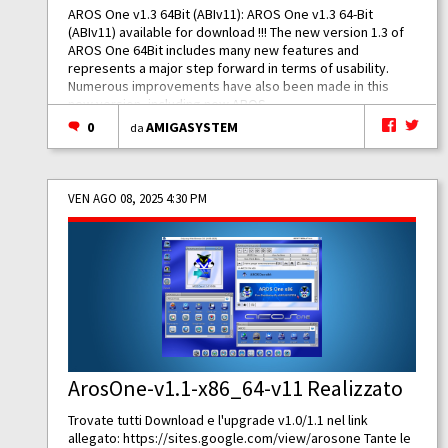
AROS One v1.3 64Bit (ABIv11): AROS One v1.3 64-Bit
(ABIv11) available for download !!! The new version 1.3 of
AROS One 64Bit includes many new features and
represents a major step forward in terms of usability.
Numerous improvements have also been made in this
new version, including new AROS...
0
AMIGASYSTEM
da
VEN AGO 08, 2025 4:30 PM
ArosOne-v1.1-x86_64-v11 Realizzato
Trovate tutti Download e l'upgrade v1.0/1.1 nel link
allegato:
https://sites.google.com/view/arosone
Tante le