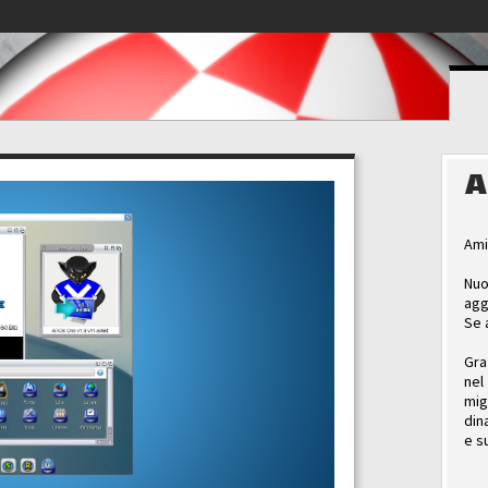
A
Ami
Nuo
agg
Se 
Gra
nel
mig
din
e s