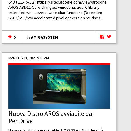
64Bit 1.1-To-1.2):
https://sites.google.com/view/arosone
AROS ABIv11 Core changes: Functionalities: C library
extended with several wide char functions (Deremon)
SSE2/SS3/AVX accelerated pixel conversion routines...
5
AMIGASYSTEM
da
MAR LUG 01, 2025 9:13 AM
Nuova Distro AROS avviabile da
PenDrive
Nuova distribuzione portatile AROS 32 e 64Bit che può