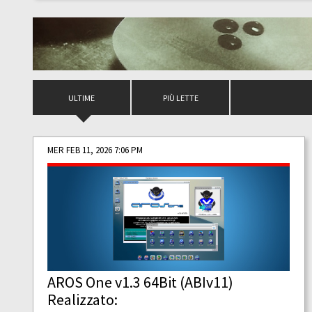
ULTIME
PIÙ LETTE
MER FEB 11, 2026 7:06 PM
AROS One v1.3 64Bit (ABIv11)
Realizzato: