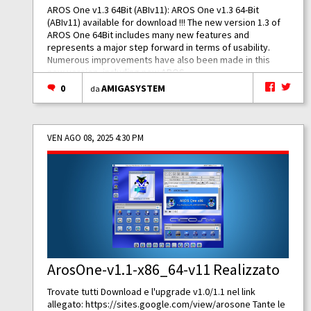
AROS One v1.3 64Bit (ABIv11): AROS One v1.3 64-Bit
(ABIv11) available for download !!! The new version 1.3 of
AROS One 64Bit includes many new features and
represents a major step forward in terms of usability.
Numerous improvements have also been made in this
new version, including new AROS...
0
AMIGASYSTEM
da
VEN AGO 08, 2025 4:30 PM
ArosOne-v1.1-x86_64-v11 Realizzato
Trovate tutti Download e l'upgrade v1.0/1.1 nel link
allegato:
https://sites.google.com/view/arosone
Tante le