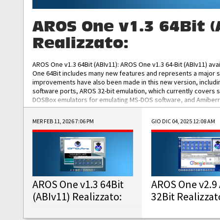
AROS One v1.3 64Bit (
Realizzato:
AROS One v1.3 64Bit (ABIv11): AROS One v1.3 64-Bit (ABIv11) ava
One 64Bit includes many new features and represents a major s
improvements have also been made in this new version, includ
software ports, AROS 32-bit emulation, which currently covers 
DOSBox emulators for emulating MS-DOS software, and Amiberry,
and AROS 68k models. AROS One v1.3 64-Bit-v11 ISO/IMG/: Downlo
MER FEB 11, 2026 7:06 PM
GIO DIC 04, 2025 12:08 AM
AROS One v1.3 64Bit
AROS One v2.9 
(ABIv11) Realizzato:
32Bit Realizzat