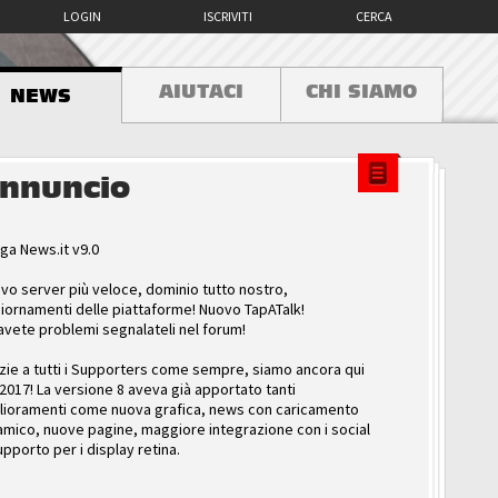
LOGIN
ISCRIVITI
CERCA
AIUTACI
CHI SIAMO
NEWS
nnuncio
ga News.it v9.0
vo server più veloce, dominio tutto nostro,
iornamenti delle piattaforme! Nuovo TapATalk!
avete problemi segnalateli nel forum!
zie a tutti i Supporters come sempre, siamo ancora qui
 2017! La versione 8 aveva già apportato tanti
lioramenti come nuova grafica, news con caricamento
amico, nuove pagine, maggiore integrazione con i social
upporto per i display retina.