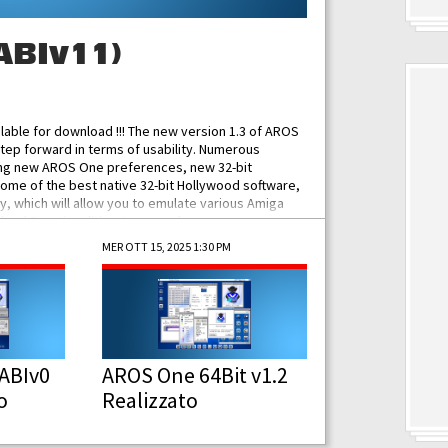
ABIv11)
ilable for download !!! The new version 1.3 of AROS
tep forward in terms of usability. Numerous
ing new AROS One preferences, new 32-bit
some of the best native 32-bit Hollywood software,
 which will allow you to emulate various Amiga
ad Functionalities: Improved...
MER OTT 15, 2025 1:30 PM
ABIv0
AROS One 64Bit v1.2
o
Realizzato