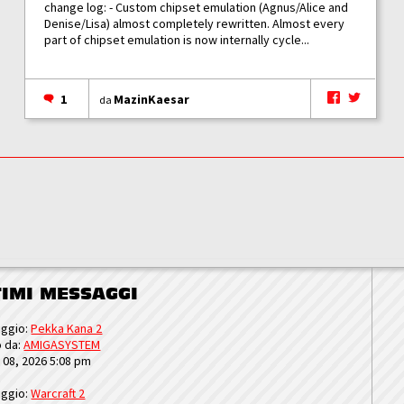
change log: - Custom chipset emulation (Agnus/Alice and
Denise/Lisa) almost completely rewritten. Almost every
part of chipset emulation is now internally cycle...
1
MazinKaesar
da
TIMI MESSAGGI
ggio:
Pekka Kana 2
o da:
AMIGASYSTEM
u 08, 2026 5:08 pm
ggio:
Warcraft 2