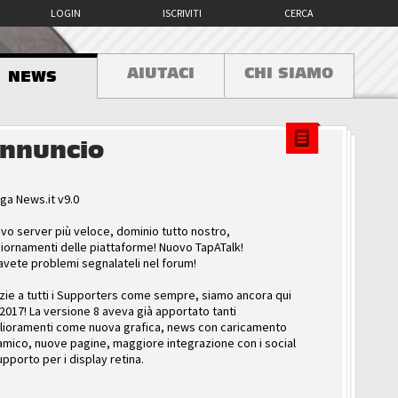
LOGIN
ISCRIVITI
CERCA
AIUTACI
CHI SIAMO
NEWS
nnuncio
ga News.it v9.0
vo server più veloce, dominio tutto nostro,
iornamenti delle piattaforme! Nuovo TapATalk!
avete problemi segnalateli nel forum!
zie a tutti i Supporters come sempre, siamo ancora qui
 2017! La versione 8 aveva già apportato tanti
lioramenti come nuova grafica, news con caricamento
amico, nuove pagine, maggiore integrazione con i social
upporto per i display retina.