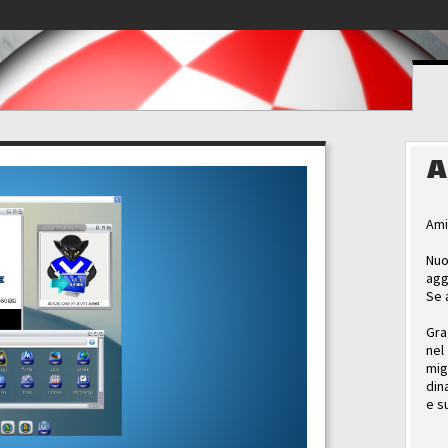
A
Ami
Nuo
agg
Se 
Gra
nel
mig
din
e s