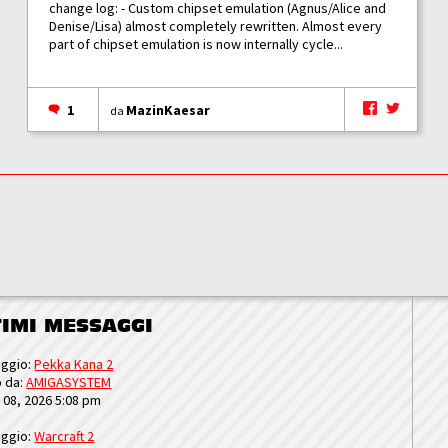
change log: - Custom chipset emulation (Agnus/Alice and
Denise/Lisa) almost completely rewritten. Almost every
part of chipset emulation is now internally cycle...
1
MazinKaesar
da
TIMI MESSAGGI
ggio:
Pekka Kana 2
o da:
AMIGASYSTEM
u 08, 2026 5:08 pm
ggio:
Warcraft 2