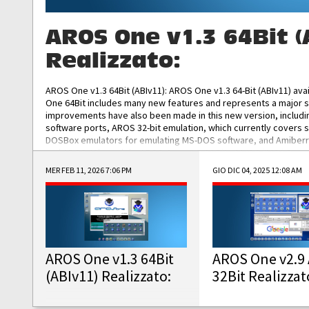
AROS One v1.3 64Bit (
Realizzato:
AROS One v1.3 64Bit (ABIv11): AROS One v1.3 64-Bit (ABIv11) ava
One 64Bit includes many new features and represents a major s
improvements have also been made in this new version, includ
software ports, AROS 32-bit emulation, which currently covers 
DOSBox emulators for emulating MS-DOS software, and Amiberry,
and AROS 68k models. AROS One v1.3 64-Bit-v11 ISO/IMG/: Downlo
MER FEB 11, 2026 7:06 PM
GIO DIC 04, 2025 12:08 AM
AROS One v1.3 64Bit
AROS One v2.9 
(ABIv11) Realizzato:
32Bit Realizzat