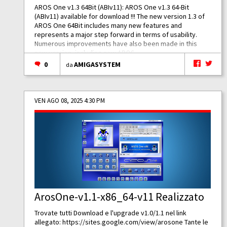
AROS One v1.3 64Bit (ABIv11): AROS One v1.3 64-Bit
(ABIv11) available for download !!! The new version 1.3 of
AROS One 64Bit includes many new features and
represents a major step forward in terms of usability.
Numerous improvements have also been made in this
new version, including new AROS...
0
AMIGASYSTEM
da
VEN AGO 08, 2025 4:30 PM
ArosOne-v1.1-x86_64-v11 Realizzato
Trovate tutti Download e l'upgrade v1.0/1.1 nel link
allegato:
https://sites.google.com/view/arosone
Tante le