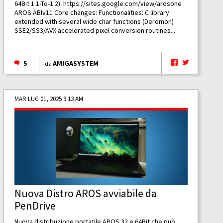
64Bit 1.1-To-1.2):
https://sites.google.com/view/arosone
AROS ABIv11 Core changes: Functionalities: C library
extended with several wide char functions (Deremon)
SSE2/SS3/AVX accelerated pixel conversion routines...
5
AMIGASYSTEM
da
MAR LUG 01, 2025 9:13 AM
Nuova Distro AROS avviabile da
PenDrive
Nuova distribuzione portatile AROS 32 e 64Bit che può