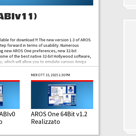
ABIv11)
ilable for download !!! The new version 1.3 of AROS
tep forward in terms of usability. Numerous
ing new AROS One preferences, new 32-bit
some of the best native 32-bit Hollywood software,
 which will allow you to emulate various Amiga
ad Functionalities: Improved...
MER OTT 15, 2025 1:30 PM
ABIv0
AROS One 64Bit v1.2
o
Realizzato