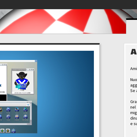
A
Ami
Nuo
agg
Se 
Gra
nel
mig
din
e s