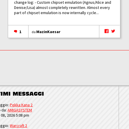
change log: - Custom chipset emulation (Agnus/Alice and
Denise/Lisa) almost completely rewritten. Almost every
part of chipset emulation is now internally cycle...
1
MazinKaesar
da
TIMI MESSAGGI
ggio:
Pekka Kana 2
o da:
AMIGASYSTEM
u 08, 2026 5:08 pm
ggio:
Warcraft 2