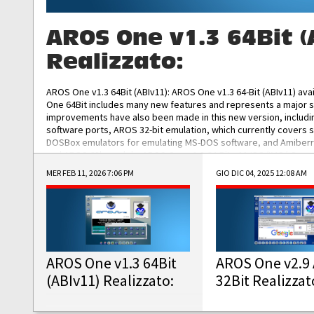
AROS One v1.3 64Bit (
Realizzato:
AROS One v1.3 64Bit (ABIv11): AROS One v1.3 64-Bit (ABIv11) ava
One 64Bit includes many new features and represents a major s
improvements have also been made in this new version, includ
software ports, AROS 32-bit emulation, which currently covers 
DOSBox emulators for emulating MS-DOS software, and Amiberry,
and AROS 68k models. AROS One v1.3 64-Bit-v11 ISO/IMG/: Downlo
MER FEB 11, 2026 7:06 PM
GIO DIC 04, 2025 12:08 AM
AROS One v1.3 64Bit
AROS One v2.9 
(ABIv11) Realizzato:
32Bit Realizzat