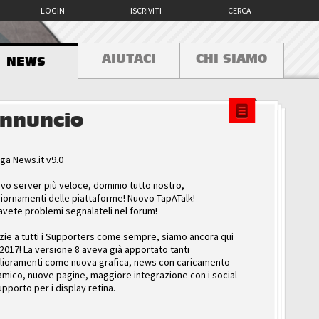
LOGIN
ISCRIVITI
CERCA
AIUTACI
CHI SIAMO
NEWS
nnuncio
ga News.it v9.0
vo server più veloce, dominio tutto nostro,
iornamenti delle piattaforme! Nuovo TapATalk!
avete problemi segnalateli nel forum!
zie a tutti i Supporters come sempre, siamo ancora qui
 2017! La versione 8 aveva già apportato tanti
lioramenti come nuova grafica, news con caricamento
amico, nuove pagine, maggiore integrazione con i social
upporto per i display retina.