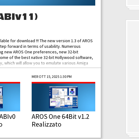
ABIv11)
ilable for download !!! The new version 1.3 of AROS
tep forward in terms of usability. Numerous
ing new AROS One preferences, new 32-bit
some of the best native 32-bit Hollywood software,
 which will allow you to emulate various Amiga
ad Functionalities: Improved...
MER OTT 15, 2025 1:30 PM
ABIv0
AROS One 64Bit v1.2
o
Realizzato