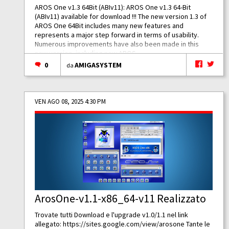
AROS One v1.3 64Bit (ABIv11): AROS One v1.3 64-Bit
(ABIv11) available for download !!! The new version 1.3 of
AROS One 64Bit includes many new features and
represents a major step forward in terms of usability.
Numerous improvements have also been made in this
new version, including new AROS...
0
AMIGASYSTEM
da
VEN AGO 08, 2025 4:30 PM
ArosOne-v1.1-x86_64-v11 Realizzato
Trovate tutti Download e l'upgrade v1.0/1.1 nel link
allegato:
https://sites.google.com/view/arosone
Tante le