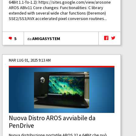
64Bit 1.1-To-1.2):
https://sites.google.com/view/arosone
AROS ABIv11 Core changes: Functionalities: C library
extended with several wide char functions (Deremon)
SSE2/SS3/AVX accelerated pixel conversion routines...
5
AMIGASYSTEM
da
MAR LUG 01, 2025 9:13 AM
Nuova Distro AROS avviabile da
PenDrive
Nuova distribuzione portatile AROS 32 e 64Bit che può