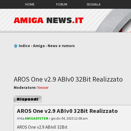
HOME
FORUM
SEGNALA
AMIGA
NEWS
.IT
Indice
‹
Amiga
‹
News e rumors
AROS One v2.9 ABIv0 32Bit Realizzato
Moderatore:
Newser
Rispondi al
messaggio
AROS One v2.9 ABIv0 32Bit Realizzato
da
AMIGASYSTEM
» gio dic 04, 2025 12:08 am
AROS One v2.9 ABIv0 32Bit