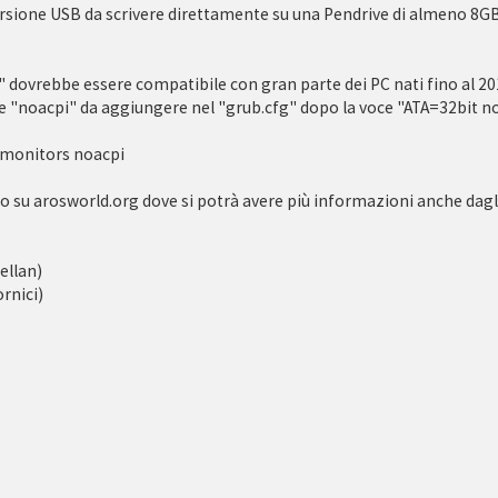
ersione USB da scrivere direttamente su una Pendrive di almeno 8GB
 dovrebbe essere compatibile con gran parte dei PC nati fino al 201
ione "noacpi" da aggiungere nel "grub.cfg" dopo la voce "ATA=32bit
omonitors noacpi
o su arosworld.org dove si potrà avere più informazioni anche dagl
ellan)
rnici)