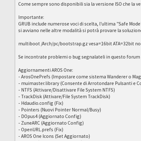
Come sempre sono disponibili sia la versione ISO che la v
Importante:
GRUB include numerose voci di scelta, l'ultima "Safe Mode"
si avviano nelle altre modalità si potrà provare la soluz
multiboot /Arch/pc/bootstrap.gz vesa=16bit ATA=32bit n
Se incontrate problemi o bug segnalateli in questo forum 
Aggiornamenti AROS One:
- ArosOnePrefs (Impostare come sistema Wanderer o Mag
- muimaster.library (Consente di Arrotondare Pulsanti e Co
- NTFS (Attivare/Disattivare File System NTFS)
- TrackDisk (Attivare/File System TrackDisk)
- Hdaudio.config (Fix)
- Pointers (Nuovi Pointer Normal/Busy)
- DOpus4 (Aggiornato Config)
- ZuneARC (Aggiornato Config)
- OpenURL.prefs (Fix)
- AROS One Icons (Set Aggiornato)