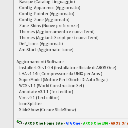
- Basque (Catalog Linguaggio)
- Config-Apparence (Aggiornato)
- Config-Pointer (Aggiornato)
- Config-Zune (Aggiornato)
- Zune-Skins (Nuove preferenze)
- Themes (Aggiornamento e nuovi Temi)
- Themes (Aggiunti Script per i nuovi Temi)
- Def_Icons (Aggiornati)
- AmiStart (Aggiornato Icone)
Aggiornamenti Software:
- InstallerLGi v1.0.4 (Installatore fficiale di AROS One)
- LHA v1.14i ( Compressore da UNIX per Aros )
- SuperModel (Motore Per I Giochi Di Auto Sega )
- WCS v1.1 (World Construction Set)
- Annotate v3.1.1 (Text editor)
- Vim v9.1 (Text editor)
- IconSplitter
- SlideShow (Creare SlideShow)
-
AROS One Home Site
-
AfA One
-
AROS One x86
-
AROS One