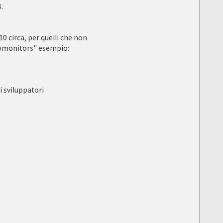
.
0 circa, per quelli che non
 nomonitors" esempio:
i sviluppatori