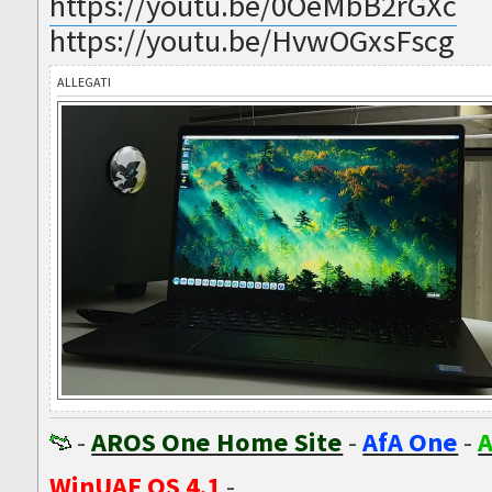
https://youtu.be/0OeMbB2rGXc
https://youtu.be/HvwOGxsFscg
ALLEGATI
-
AROS One Home Site
-
AfA One
-
A
WinUAE OS 4.1
-