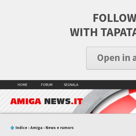
FOLLOW
WITH TAPAT
Open in 
HOME
FORUM
SEGNALA
AMIGA
NEWS
.IT
Indice
‹
Amiga
‹
News e rumors