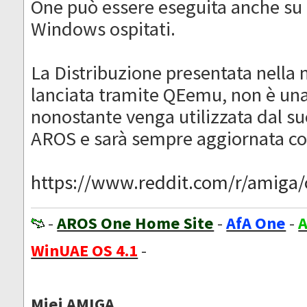
One può essere eseguita anche su 
Windows ospitati.
La Distribuzione presentata nella n
lanciata tramite QEemu, non è un
nonostante venga utilizzata dal s
AROS e sarà sempre aggiornata c
https://www.reddit.com/r/amiga/c
-
AROS One Home Site
-
AfA One
-
A
WinUAE OS 4.1
-
Miei AMIGA