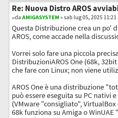
Re: Nuova Distro AROS avviab
da
AMIGASYSTEM
» sab lug 05, 2025 11:21
Questa Distribuzione crea un po' di
AROS, come accade nella discussio
Vorrei solo fare una piccola precis
DistribuzioniAROS One (68k, 32bit 
che fare con Linux; non viene utili
AROS One è una distribuzione "to
può essere eseguita su PC nativi e
(VMware "consigliato", VirtualBo
68k funziona su Amiga o WinUAE "c