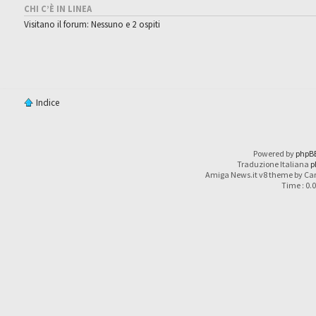
CHI C’È IN LINEA
Visitano il forum: Nessuno e 2 ospiti
Indice
Powered by
phpB
Traduzione Italiana
p
Amiga News.it v8 theme by Car
Time : 0.0