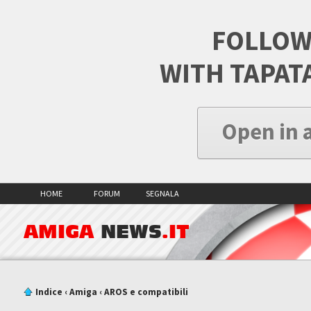
FOLLOW
WITH TAPAT
Open in 
HOME
FORUM
SEGNALA
AMIGA
NEWS
.IT
Indice
‹
Amiga
‹
AROS e compatibili