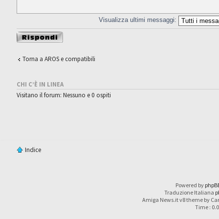
Visualizza ultimi messaggi:
Rispondi al
messaggio
Torna a AROS e compatibili
CHI C’È IN LINEA
Visitano il forum: Nessuno e 0 ospiti
Indice
Powered by
phpB
Traduzione Italiana
p
Amiga News.it v8 theme by Car
Time : 0.0