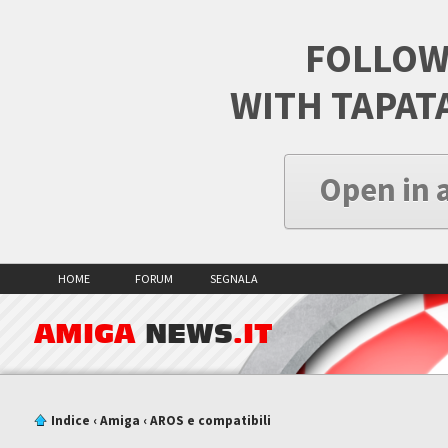
FOLLOW
WITH TAPAT
Open in 
HOME
FORUM
SEGNALA
AMIGA
NEWS
.IT
Indice
‹
Amiga
‹
AROS e compatibili