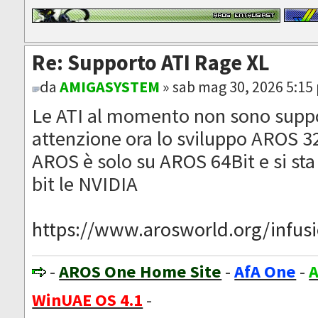
Re: Supporto ATI Rage XL
da
AMIGASYSTEM
» sab mag 30, 2026 5:15
Le ATI al momento non sono suppo
attenzione ora lo sviluppo AROS 32
AROS è solo su AROS 64Bit e si sta
bit le NVIDIA
https://www.arosworld.org/infusio
-
AROS One Home Site
-
AfA One
-
A
WinUAE OS 4.1
-