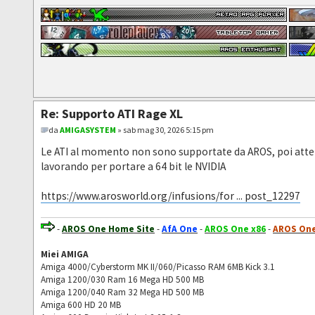
Re: Supporto ATI Rage XL
da
AMIGASYSTEM
» sab mag 30, 2026 5:15 pm
Le ATI al momento non sono supportate da AROS, poi attenz
lavorando per portare a 64 bit le NVIDIA
https://www.arosworld.org/infusions/for ... post_12297
-
AROS One Home Site
-
AfA One
-
AROS One x86
-
AROS One
Miei AMIGA
Amiga 4000/Cyberstorm MK II/060/Picasso RAM 6MB Kick 3.1
Amiga 1200/030 Ram 16 Mega HD 500 MB
Amiga 1200/040 Ram 32 Mega HD 500 MB
Amiga 600 HD 20 MB