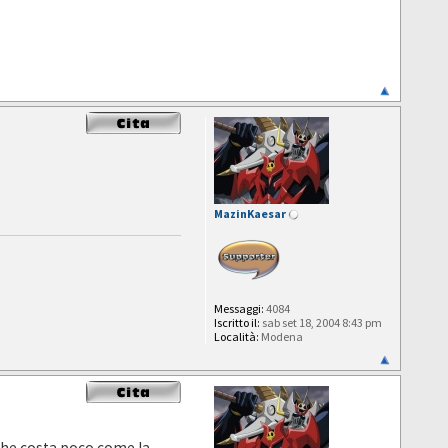
MazinKaesar
Messaggi:
4084
Iscritto il:
sab set 18, 2004 8:43 pm
Località:
Modena
 che costa poco come la