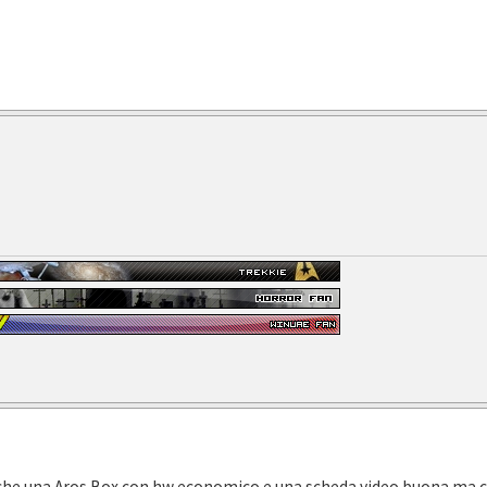
e anche una Aros Box con hw economico e una scheda video buona ma