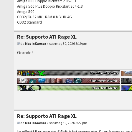
Amiga 600 Doppio Kickstart 2.05-1.3
Amiga 500 Plus Doppio Kickstart 204-1.3
Amiga 500
CD32/SX-32 MK1 RAM 8 MB HD 4G
CD32 Standard
Re: Supporto ATI Rage XL
da
MazinKaesar
» sab mag 30, 2026 5:19 pm
Grande!
Re: Supporto ATI Rage XL
da
MazinKaesar
» sab mag 30, 2026 5:22 pm
In effetti il supporto 64bit è interessante. Si può crear