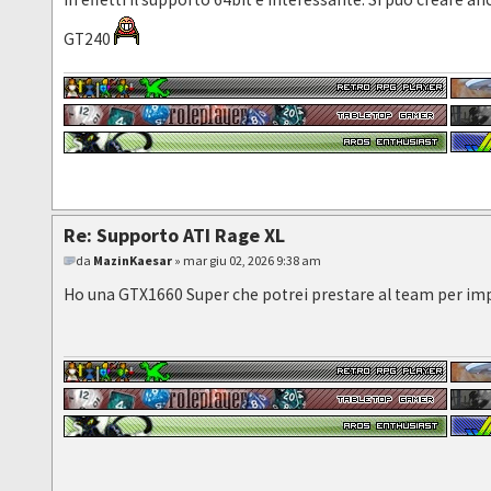
GT240
Re: Supporto ATI Rage XL
da
MazinKaesar
» mar giu 02, 2026 9:38 am
Ho una GTX1660 Super che potrei prestare al team per imp