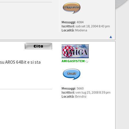
Messaggi:
4084
Iscritto il:
sab set 18, 2004 8:43 pm
Località:
Modena
AMIGASYSTEM
u AROS 64Bit e si sta
Messaggi:
5660
Iscritto il:
ven lug 25, 2008 8:39 pm
Località:
Brindisi