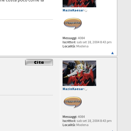
MazinKaesar
Messaggi:
4084
Iscritto il:
sab set 18, 2004 8:43 pm
Località:
Modena
MazinKaesar
Messaggi:
4084
Iscritto il:
sab set 18, 2004 8:43 pm
Località:
Modena