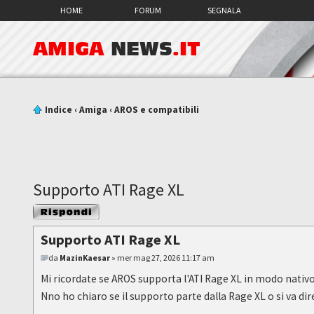
HOME
FORUM
SEGNALA
AMIGA
NEWS
.IT
Indice
‹
Amiga
‹
AROS e compatibili
Supporto ATI Rage XL
Rispondi al
messaggio
Supporto ATI Rage XL
da
MazinKaesar
» mer mag 27, 2026 11:17 am
Mi ricordate se AROS supporta l'ATI Rage XL in modo nativo
Nno ho chiaro se il supporto parte dalla Rage XL o si va d