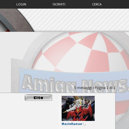
LOGIN
ISCRIVITI
CERCA
5 messaggi • Pagina
1
di
1
MazinKaesar