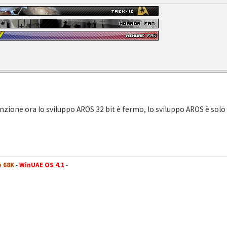
ione ora lo sviluppo AROS 32 bit è fermo, lo sviluppo AROS è solo s
 68K
-
WinUAE OS 4.1
-