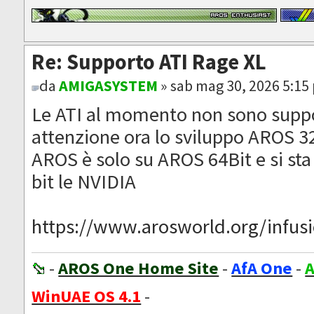
Re: Supporto ATI Rage XL
da
AMIGASYSTEM
» sab mag 30, 2026 5:15
Le ATI al momento non sono suppo
attenzione ora lo sviluppo AROS 32
AROS è solo su AROS 64Bit e si sta
bit le NVIDIA
https://www.arosworld.org/infusio
-
AROS One Home Site
-
AfA One
-
A
WinUAE OS 4.1
-