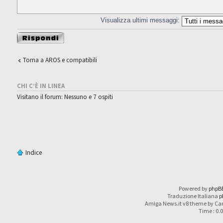
Visualizza ultimi messaggi:
Rispondi al
messaggio
Torna a AROS e compatibili
CHI C’È IN LINEA
Visitano il forum: Nessuno e 7 ospiti
Indice
Powered by
phpB
Traduzione Italiana
p
Amiga News.it v8 theme by Car
Time : 0.0