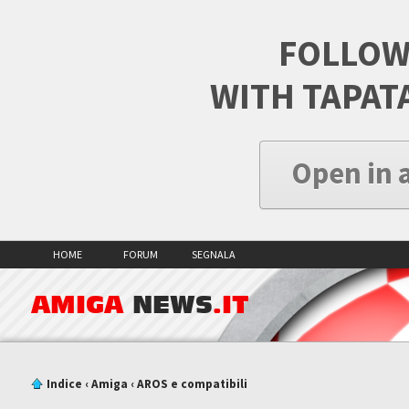
FOLLOW
WITH TAPAT
Open in 
HOME
FORUM
SEGNALA
AMIGA
NEWS
.IT
Indice
‹
Amiga
‹
AROS e compatibili