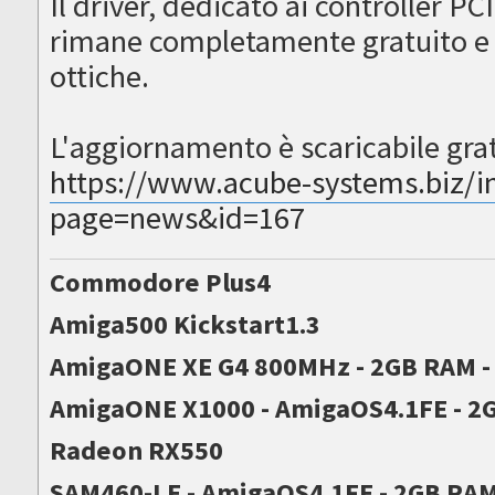
Il driver, dedicato ai controller PC
rimane completamente gratuito e 
ottiche.
L'aggiornamento è scaricabile grat
https://www.acube-systems.biz/i
page=news&id=167
Commodore Plus4
Amiga500 Kickstart1.3
AmigaONE XE G4 800MHz - 2GB RAM 
AmigaONE X1000 - AmigaOS4.1FE - 2G
Radeon RX550
SAM460-LE - AmigaOS4.1FE - 2GB RA