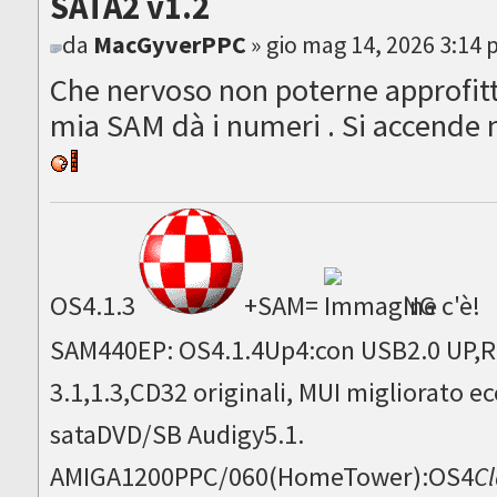
SATA2 v1.2
da
MacGyverPPC
» gio mag 14, 2026 3:14
Che nervoso non poterne approfitt
mia SAM dà i numeri . Si accende 
OS4.1.3
+SAM=
NG c'è!
SAM440EP: OS4.1.4Up4:con USB2.0 UP,Ru
3.1,1.3,CD32 originali, MUI migliorato
sataDVD/SB Audigy5.1.
AMIGA1200PPC/060(HomeTower):OS4
Cl