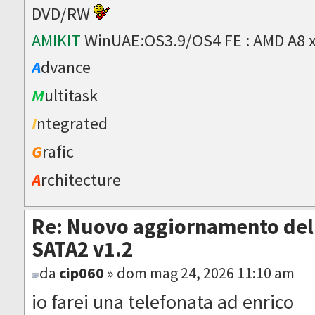
DVD/RW
AMIKIT
WinUAE:OS3.9/OS4 FE : AMD A8 
A
dvance
M
ultitask
I
ntegrated
G
rafic
A
rchitecture
Re: Nuovo aggiornamento del 
SATA2 v1.2
da
cip060
» dom mag 24, 2026 11:10 am
io farei una telefonata ad enrico