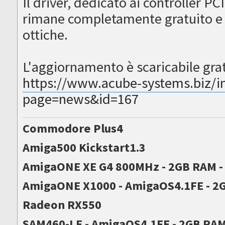
Il driver, dedicato ai controller PC
rimane completamente gratuito e 
ottiche.
L'aggiornamento è scaricabile grat
https://www.acube-systems.biz/i
page=news&id=167
Commodore Plus4
Amiga500 Kickstart1.3
AmigaONE XE G4 800MHz - 2GB RAM 
AmigaONE X1000 - AmigaOS4.1FE - 2G
Radeon RX550
SAM460-LE - AmigaOS4.1FE - 2GB RA