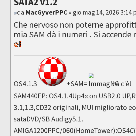
SATA2 v1.2
da
MacGyverPPC
» gio mag 14, 2026 3:14
Che nervoso non poterne approfitt
mia SAM dà i numeri . Si accende 
OS4.1.3
+SAM=
NG c'è!
SAM440EP: OS4.1.4Up4:con USB2.0 UP,Ru
3.1,1.3,CD32 originali, MUI migliorato
sataDVD/SB Audigy5.1.
AMIGA1200PPC/060(HomeTower):OS4
Cl