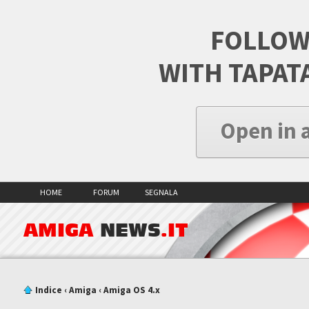
FOLLOW
WITH TAPAT
Open in 
HOME
FORUM
SEGNALA
AMIGA
NEWS
.IT
Indice
‹
Amiga
‹
Amiga OS 4.x