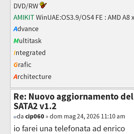
DVD/RW
AMIKIT
WinUAE:OS3.9/OS4 FE : AMD A8 
A
dvance
M
ultitask
I
ntegrated
G
rafic
A
rchitecture
Re: Nuovo aggiornamento del 
SATA2 v1.2
da
cip060
» dom mag 24, 2026 11:10 am
io farei una telefonata ad enrico