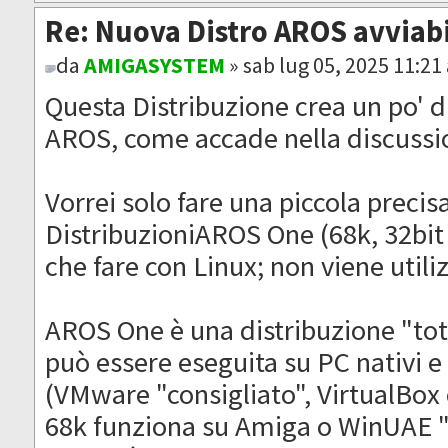
Re: Nuova Distro AROS avviab
da
AMIGASYSTEM
» sab lug 05, 2025 11:21
Questa Distribuzione crea un po' di
AROS, come accade nella discussio
Vorrei solo fare una piccola precis
DistribuzioniAROS One (68k, 32bit 
che fare con Linux; non viene utili
AROS One è una distribuzione "to
può essere eseguita su PC nativi e
(VMware "consigliato", VirtualBo
68k funziona su Amiga o WinUAE "c