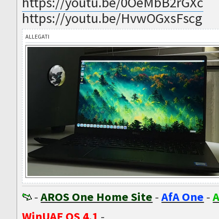
https://youtu.be/0OeMbB2rGXc
https://youtu.be/HvwOGxsFscg
ALLEGATI
-
AROS One Home Site
-
AfA One
-
A
WinUAE OS 4.1
-