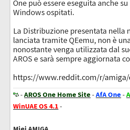
One può essere eseguita anche su 
Windows ospitati.
La Distribuzione presentata nella n
lanciata tramite QEemu, non è un
nonostante venga utilizzata dal s
AROS e sarà sempre aggiornata c
https://www.reddit.com/r/amiga/c
-
AROS One Home Site
-
AfA One
-
A
WinUAE OS 4.1
-
Miei AMIGA