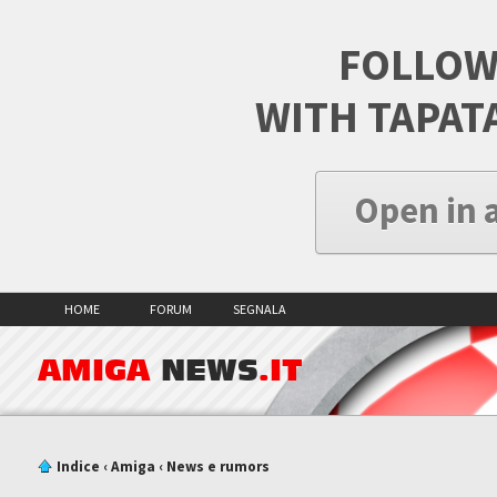
FOLLOW
WITH TAPAT
Open in 
HOME
FORUM
SEGNALA
AMIGA
NEWS
.IT
Indice
‹
Amiga
‹
News e rumors