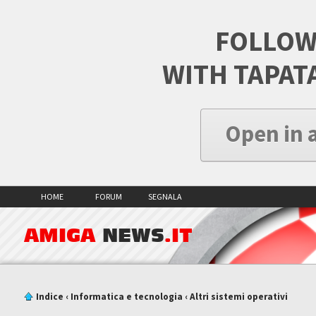
FOLLOW
WITH TAPAT
Open in 
HOME
FORUM
SEGNALA
AMIGA
NEWS
.IT
Indice
‹
Informatica e tecnologia
‹
Altri sistemi operativi