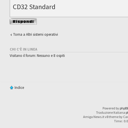
CD32 Standard
Rispondi al
messaggio
Torna a Altri sistemi operativi
CHI C’È IN LINEA
Visitano il forum: Nessuno e 8 ospiti
Indice
Powered by
phpB
Traduzione Italiana
p
Amiga News.it v8 theme by Car
Time : 0.0