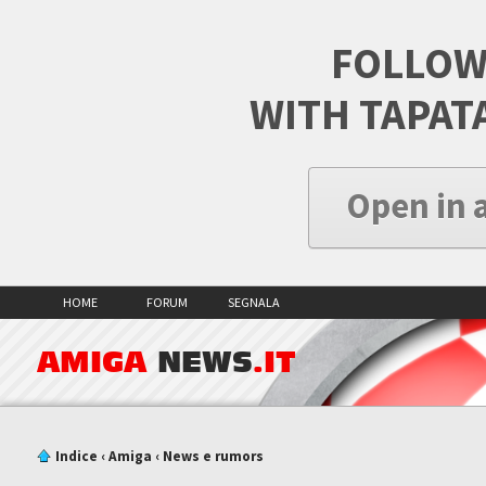
FOLLOW
WITH TAPAT
Open in 
HOME
FORUM
SEGNALA
AMIGA
NEWS
.IT
Indice
‹
Amiga
‹
News e rumors