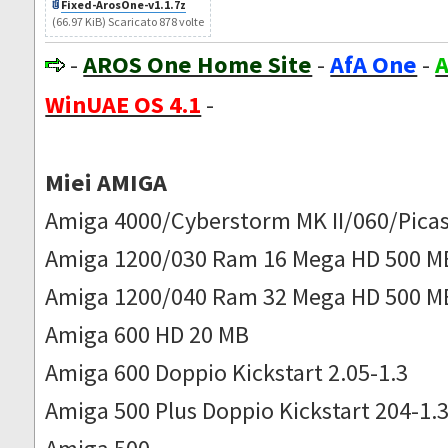
Fixed-ArosOne-v1.1.7z
(66.97 KiB) Scaricato 878 volte
-
AROS One Home Site
-
AfA One
-
A
WinUAE OS 4.1
-
Miei AMIGA
Amiga 4000/Cyberstorm MK II/060/Picas
Amiga 1200/030 Ram 16 Mega HD 500 M
Amiga 1200/040 Ram 32 Mega HD 500 M
Amiga 600 HD 20 MB
Amiga 600 Doppio Kickstart 2.05-1.3
Amiga 500 Plus Doppio Kickstart 204-1.