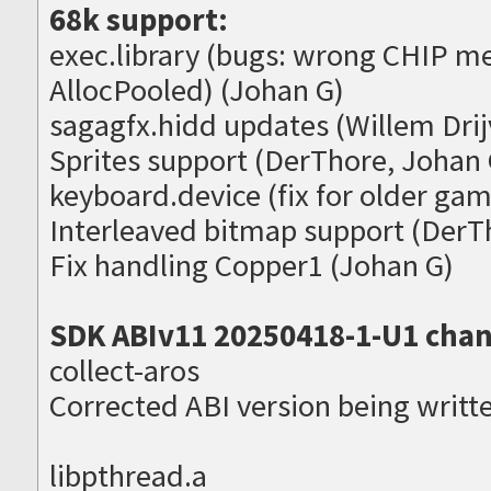
68k support:
exec.library (bugs: wrong CHIP m
AllocPooled) (Johan G)
sagagfx.hidd updates (Willem Drij
Sprites support (DerThore, Johan
keyboard.device (fix for older ga
Interleaved bitmap support (DerT
Fix handling Copper1 (Johan G)
SDK ABIv11 20250418-1-U1 chan
collect-aros
Corrected ABI version being writt
libpthread.a