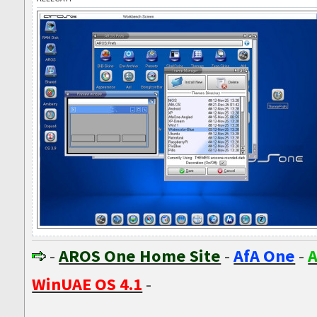
-
AROS One Home Site
-
AfA One
-
A
WinUAE OS 4.1
-