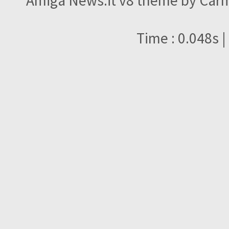
Amiga News.it v8 theme by Carme
Time : 0.048s |