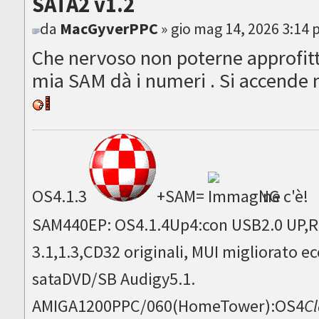
SATA2 v1.2
da
MacGyverPPC
» gio mag 14, 2026 3:14
Che nervoso non poterne approfitt
mia SAM dà i numeri . Si accende 
OS4.1.3
+SAM=
NG c'è!
SAM440EP: OS4.1.4Up4:con USB2.0 UP,Ru
3.1,1.3,CD32 originali, MUI migliorato
sataDVD/SB Audigy5.1.
AMIGA1200PPC/060(HomeTower):OS4
Cl