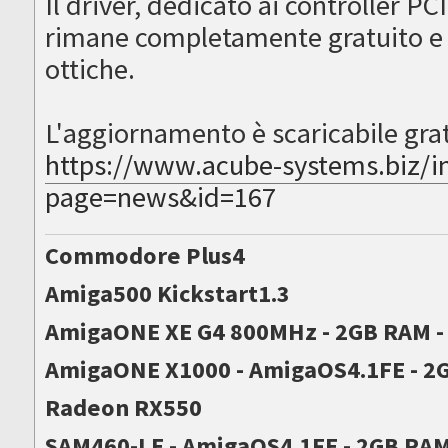
Il driver, dedicato ai controller PC
rimane completamente gratuito e 
ottiche.
L'aggiornamento è scaricabile grat
https://www.acube-systems.biz/i
page=news&id=167
Commodore Plus4
Amiga500 Kickstart1.3
AmigaONE XE G4 800MHz - 2GB RAM 
AmigaONE X1000 - AmigaOS4.1FE - 2G
Radeon RX550
SAM460-LE - AmigaOS4.1FE - 2GB RA