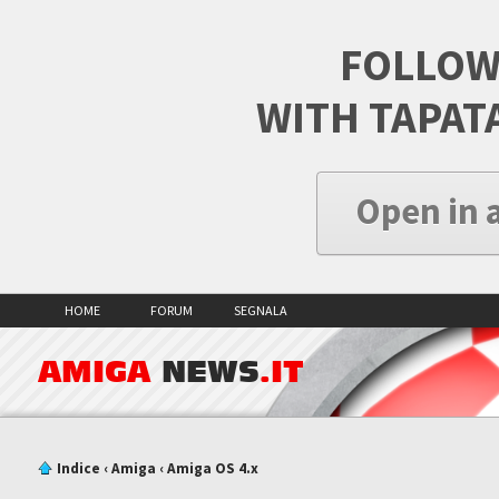
FOLLOW
WITH TAPAT
Open in 
HOME
FORUM
SEGNALA
AMIGA
NEWS
.IT
Indice
‹
Amiga
‹
Amiga OS 4.x