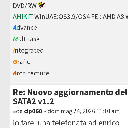
DVD/RW
AMIKIT
WinUAE:OS3.9/OS4 FE : AMD A8 
A
dvance
M
ultitask
I
ntegrated
G
rafic
A
rchitecture
Re: Nuovo aggiornamento del 
SATA2 v1.2
da
cip060
» dom mag 24, 2026 11:10 am
io farei una telefonata ad enrico