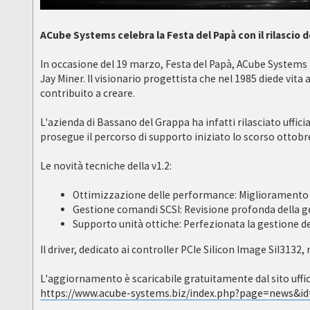
ACube Systems celebra la Festa del Papà con il rilascio 
In occasione del 19 marzo, Festa del Papà, ACube Systems 
Jay Miner. Il visionario progettista che nel 1985 diede vi
contribuito a creare.
L'azienda di Bassano del Grappa ha infatti rilasciato uffici
prosegue il percorso di supporto iniziato lo scorso ottob
Le novità tecniche della v1.2:
Ottimizzazione delle performance: Miglioramento ge
Gestione comandi SCSI: Revisione profonda della ges
Supporto unità ottiche: Perfezionata la gestione de
Il driver, dedicato ai controller PCIe Silicon Image SiI31
L'aggiornamento è scaricabile gratuitamente dal sito uffic
https://www.acube-systems.biz/index.php?page=news&i