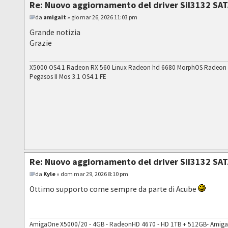
Re: Nuovo aggiornamento del driver SiI3132 SAT
da
amigait
» gio mar 26, 2026 11:03 pm
Grande notizia
Grazie
X5000 OS4.1 Radeon RX 560 Linux Radeon hd 6680 MorphOS Radeon
Pegasos II Mos 3.1 OS4.1 FE
Re: Nuovo aggiornamento del driver SiI3132 SAT
da
Kyle
» dom mar 29, 2026 8:10 pm
Ottimo supporto come sempre da parte di Acube
AmigaOne X5000/20 - 4GB - RadeonHD 4670 - HD 1TB + 512GB- AmigaOS