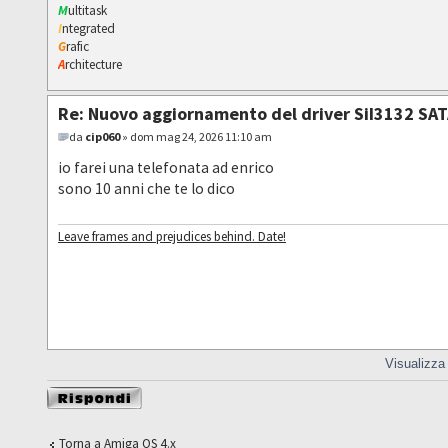
M
ultitask
I
ntegrated
G
rafic
A
rchitecture
Re: Nuovo aggiornamento del driver SiI3132 SAT
da
cip060
» dom mag 24, 2026 11:10 am
io farei una telefonata ad enrico
sono 10 anni che te lo dico
Leave frames and prejudices behind. Date!
Visualizza
Rispondi al
messaggio
Torna a Amiga OS 4.x