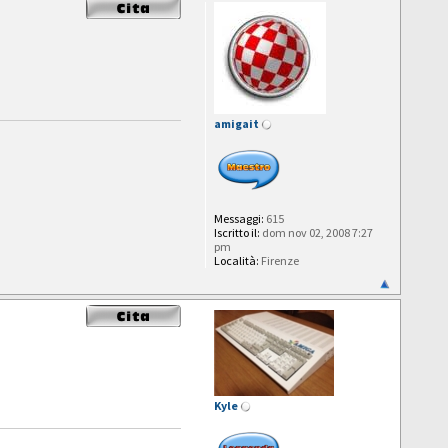
amigait
Messaggi:
615
Iscritto il:
dom nov 02, 2008 7:27
pm
Località:
Firenze
Kyle