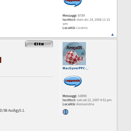
Messaggi:
8789
Iscritto il:
dom dic 24, 2006 11:15
am
Località:
Livorno
MacGyverPPC
Messaggi:
10890
Iscritto il:
sab set 22, 2007 4:51 pm
Località:
Alessandria
D/SB Audigy5.1.