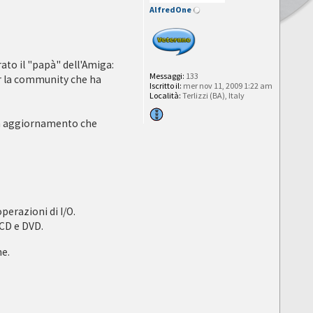
AlfredOne
ato il "papà" dell'Amiga:
Messaggi:
133
er la community che ha
Iscritto il:
mer nov 11, 2009 1:22 am
Località:
Terlizzi (BA), Italy
n aggiornamento che
perazioni di I/O.
 CD e DVD.
he.