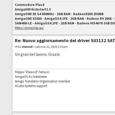
Commodore Plus4
Amiga500 Kickstart1.3
AmigaONE XE G4 800MHz - 2GB RAM - Radeon9200 256MB
AmigaONE X1000 - AmigaOS4.1FE - 2GB RAM - Radeon R9 280X -
SAM460-LE - AmigaOS4.1FE - 2GB RAM - Radeon HIS4670 1GB D
https://project4a.eu/
Re: Nuovo aggiornamento del driver SiI3132 SAT
da
elwood
» sab mar 21, 2026 3:14 pm
Un gran bel lavoro. Grazie.
Filippo 'Elwood' Ferrucci
AmigaOS 4.x betatester
Amiga Translator Organisation member
ACube Systems support