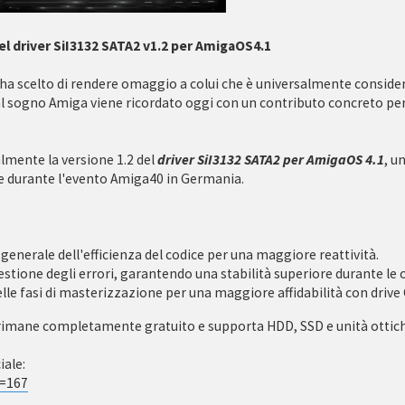
del driver SiI3132 SATA2 v1.2 per AmigaOS4.1
ha scelto di rendere omaggio a colui che è universalmente consider
ta al sogno Amiga viene ricordato oggi con un contributo concreto p
almente la versione 1.2 del
driver SiI3132 SATA2 per AmigaOS 4.1
, u
re durante l'evento Amiga40 in Germania.
nerale dell'efficienza del codice per una maggiore reattività.
tione degli errori, garantendo una stabilità superiore durante le o
lle fasi di masterizzazione per una maggiore affidabilità con drive
32, rimane completamente gratuito e supporta HDD, SSD e unità ottic
iale:
d=167