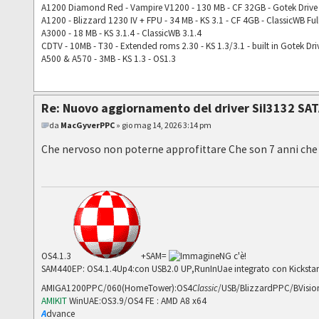
A1200 Diamond Red - Vampire V1200 - 130 MB - CF 32GB - Gotek Drive 
A1200 - Blizzard 1230 IV + FPU - 34 MB - KS 3.1 - CF 4GB - ClassicWB Ful
A3000 - 18 MB - KS 3.1.4 - ClassicWB 3.1.4
CDTV - 10MB - T30 - Extended roms 2.30 - KS 1.3/3.1 - built in Gotek Dri
A500 & A570 - 3MB - KS 1.3 - OS1.3
Re: Nuovo aggiornamento del driver SiI3132 SAT
da
MacGyverPPC
» gio mag 14, 2026 3:14 pm
Che nervoso non poterne approfittare Che son 7 anni che 
OS4.1.3
+SAM=
NG c'è!
SAM440EP: OS4.1.4Up4:con USB2.0 UP,RunInUae integrato con Kickstart
AMIGA1200PPC/060(HomeTower):OS4
Classic
/USB/BlizzardPPC/BVis
AMIKIT
WinUAE:OS3.9/OS4 FE : AMD A8 x64
A
dvance