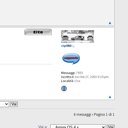
cip060
Messaggi:
7935
Iscritto il:
lun feb 17, 2003 9:19 pm
Località:
Usa
6 messaggi • Pagina
1
di
1
Vai a: