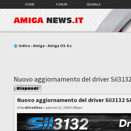
HOME
FORUM
SEGNALA
AMIGA
NEWS
.IT
Indice
‹
Amiga
‹
Amiga OS 4.x
Nuovo aggiornamento del driver SiI313
Rispondi al
messaggio
Nuovo aggiornamento del driver SiI3132 S
da
AlfredOne
» sab mar 21, 2026 3:08 pm