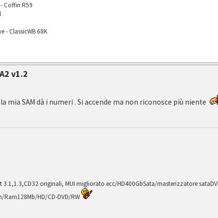
- Coffin R59
l
ve - ClassicWB 68K
A2 v1.2
la mia SAM dà i numeri . Si accende ma non riconosce più niente
 3.1,1.3,CD32 originali, MUI migliorato ecc/HD400GbSata/masterizzatore sataDV
ion/Ram128Mb/HD/CD-DVD/RW