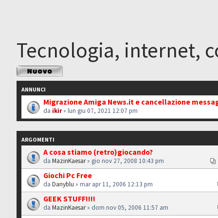
Tecnologia, internet, 
Scrivi un nuovo
argomento
ANNUNCI
Migrazione Amiga News.it e cancellazione messa
da
ikir
» lun giu 07, 2021 12:07 pm
ARGOMENTI
A cosa stiamo (retro)giocando?
da
MazinKaesar
» gio nov 27, 2008 10:43 pm
Giochi Pc Free
da
Danyblu
» mar apr 11, 2006 12:13 pm
GEEK STUFF!!!!
da
MazinKaesar
» dom nov 05, 2006 11:57 am