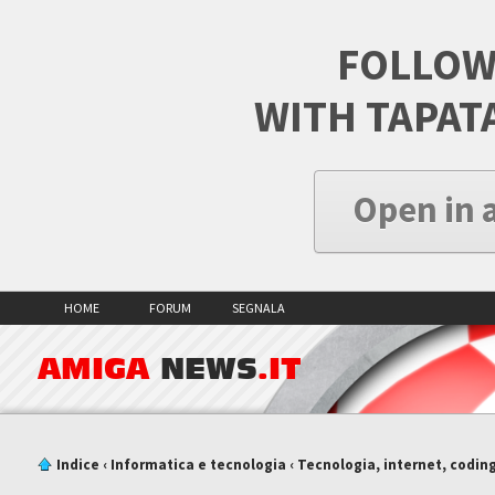
FOLLOW
WITH TAPAT
Open in 
HOME
FORUM
SEGNALA
AMIGA
NEWS
.IT
Indice
‹
Informatica e tecnologia
‹
Tecnologia, internet, codin