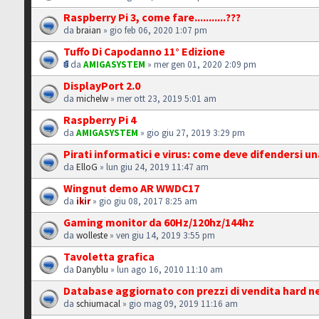
Raspberry Pi 3, come fare...........???
da
braian
» gio feb 06, 2020 1:07 pm
Tuffo Di Capodanno 11° Edizione
da
AMIGASYSTEM
» mer gen 01, 2020 2:09 pm
DisplayPort 2.0
da
michelw
» mer ott 23, 2019 5:01 am
Raspberry Pi 4
da
AMIGASYSTEM
» gio giu 27, 2019 3:29 pm
Pirati informatici e virus: come deve difendersi u
da
ElloG
» lun giu 24, 2019 11:47 am
Wingnut demo AR WWDC17
da
ikir
» gio giu 08, 2017 8:25 am
Gaming monitor da 60Hz/120hz/144hz
da
wolleste
» ven giu 14, 2019 3:55 pm
Tavoletta grafica
da
Danyblu
» lun ago 16, 2010 11:10 am
Database aggiornato con prezzi di vendita hard nel
da
schiumacal
» gio mag 09, 2019 11:16 am