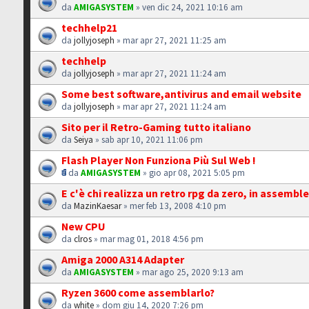
da
AMIGASYSTEM
» ven dic 24, 2021 10:16 am
techhelp21
da
jollyjoseph
» mar apr 27, 2021 11:25 am
techhelp
da
jollyjoseph
» mar apr 27, 2021 11:24 am
Some best software,antivirus and email website
da
jollyjoseph
» mar apr 27, 2021 11:24 am
Sito per il Retro-Gaming tutto italiano
da
Seiya
» sab apr 10, 2021 11:06 pm
Flash Player Non Funziona Più Sul Web !
da
AMIGASYSTEM
» gio apr 08, 2021 5:05 pm
E c'è chi realizza un retro rpg da zero, in assemble
da
MazinKaesar
» mer feb 13, 2008 4:10 pm
New CPU
da
clros
» mar mag 01, 2018 4:56 pm
Amiga 2000 A314 Adapter
da
AMIGASYSTEM
» mar ago 25, 2020 9:13 am
Ryzen 3600 come assemblarlo?
da
white
» dom giu 14, 2020 7:26 pm