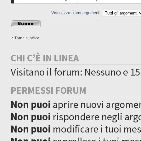
Visualizza ultimi argomenti:
Scrivi un nuovo
argomento
Torna a Indice
CHI C’È IN LINEA
Visitano il forum: Nessuno e 15
PERMESSI FORUM
Non puoi
aprire nuovi argome
Non puoi
rispondere negli ar
Non puoi
modificare i tuoi me