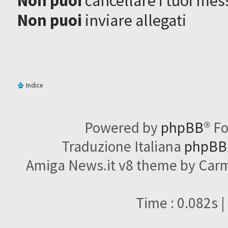
Non puoi
cancellare i tuoi mes
Non puoi
inviare allegati
Indice
Powered by
phpBB
® F
Traduzione Italiana
phpBBI
Amiga News.it v8 theme by Carme
Time : 0.082s |