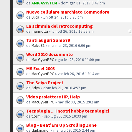
da
AMIGASYSTEM
» dom gen 01, 2017 8:47 pm
Nuovo cellulare marchiato Commodore
da
Luca
» lun ott 24, 2016 9:25 pm
La scimmia del retrocomputing
da
marmotta
» lun ott 26, 2015 12:52 am
Tanti auguri Samo79
da
Mabo81
» mer mar 23, 2016 6:06 pm
Word 2010 documento
da
MacGyverPPC
» gio feb 25, 2016 11:00 pm
MS Excel 2003
da
MacGyverPPC
» ven feb 26, 2016 12:14 am
The Seiya Project
da
Seiya
» dom feb 21, 2016 4:57 pm
Video proiettore HP, Help
da
MacGyverPPC
» mer dic 09, 2015 2:02 am
Tecnologia ... i nostri hobby tecnologici
da
tlosm
» sab lug 25, 2015 10:33 pm
Blog - Beat'Em Up Scrolling Zone
da
darkmanor
» mar giu 09, 2015 2:44 pm