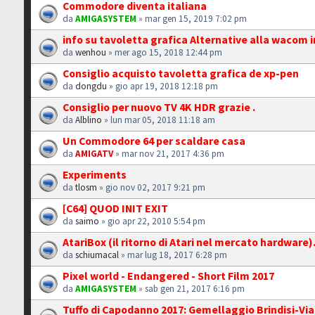
Commodore diventa italiana
da
AMIGASYSTEM
» mar gen 15, 2019 7:02 pm
info su tavoletta grafica Alternative alla wacom 
da
wenhou
» mer ago 15, 2018 12:44 pm
Consiglio acquisto tavoletta grafica de xp-pen
da
dongdu
» gio apr 19, 2018 12:18 pm
Consiglio per nuovo TV 4K HDR grazie .
da
Alblino
» lun mar 05, 2018 11:18 am
Un Commodore 64 per scaldare casa
da
AMIGATV
» mar nov 21, 2017 4:36 pm
Experiments
da
tlosm
» gio nov 02, 2017 9:21 pm
[C64] QUOD INIT EXIT
da
saimo
» gio apr 22, 2010 5:54 pm
AtariBox (il ritorno di Atari nel mercato hardware).
da
schiumacal
» mar lug 18, 2017 6:28 pm
Pixel world - Endangered - Short Film 2017
da
AMIGASYSTEM
» sab gen 21, 2017 6:16 pm
Tuffo di Capodanno 2017: Gemellaggio Brindisi-Vi