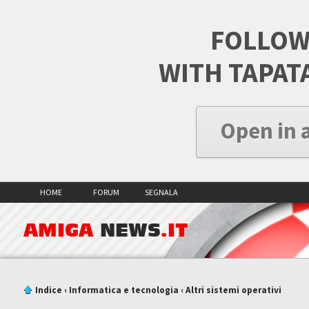
FOLLOW
WITH TAPAT
Open in 
HOME
FORUM
SEGNALA
AMIGA
NEWS
.IT
Indice
‹
Informatica e tecnologia
‹
Altri sistemi operativi