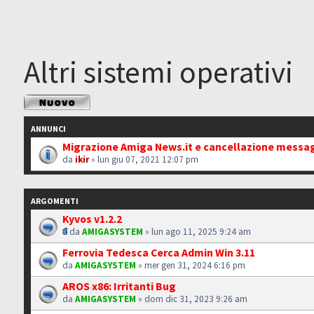
Altri sistemi operativi
Scrivi un nuovo
argomento
ANNUNCI
Migrazione Amiga News.it e cancellazione messa
da
ikir
» lun giu 07, 2021 12:07 pm
ARGOMENTI
Kyvos v1.2.2
da
AMIGASYSTEM
» lun ago 11, 2025 9:24 am
Ferrovia Tedesca Cerca Admin Win 3.11
da
AMIGASYSTEM
» mer gen 31, 2024 6:16 pm
AROS x86: Irritanti Bug
da
AMIGASYSTEM
» dom dic 31, 2023 9:26 am