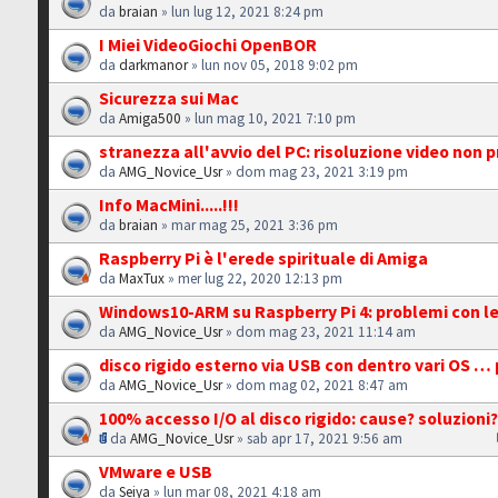
da
braian
» lun lug 12, 2021 8:24 pm
I Miei VideoGiochi OpenBOR
da
darkmanor
» lun nov 05, 2018 9:02 pm
Sicurezza sui Mac
da
Amiga500
» lun mag 10, 2021 7:10 pm
stranezza all'avvio del PC: risoluzione video non 
da
AMG_Novice_Usr
» dom mag 23, 2021 3:19 pm
Info MacMini.....!!!
da
braian
» mar mag 25, 2021 3:36 pm
Raspberry Pi è l'erede spirituale di Amiga
da
MaxTux
» mer lug 22, 2020 12:13 pm
Windows10-ARM su Raspberry Pi 4: problemi con l
da
AMG_Novice_Usr
» dom mag 23, 2021 11:14 am
disco rigido esterno via USB con dentro vari OS …
da
AMG_Novice_Usr
» dom mag 02, 2021 8:47 am
100% accesso I/O al disco rigido: cause? soluzioni
da
AMG_Novice_Usr
» sab apr 17, 2021 9:56 am
VMware e USB
da
Seiya
» lun mar 08, 2021 4:18 am