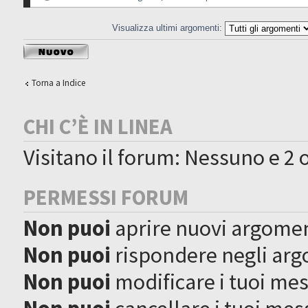
Visualizza ultimi argomenti:
Scrivi un nuovo
argomento
Torna a Indice
CHI C’È IN LINEA
Visitano il forum: Nessuno e 2 o
PERMESSI FORUM
Non puoi
aprire nuovi argome
Non puoi
rispondere negli ar
Non puoi
modificare i tuoi me