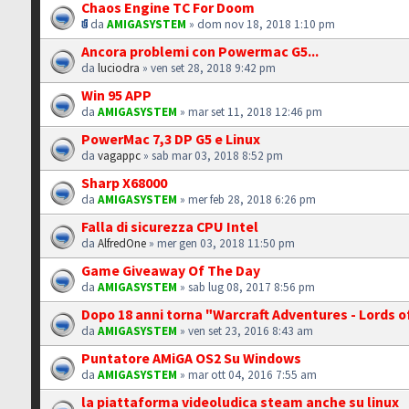
Chaos Engine TC For Doom
da
AMIGASYSTEM
» dom nov 18, 2018 1:10 pm
Ancora problemi con Powermac G5...
da
luciodra
» ven set 28, 2018 9:42 pm
Win 95 APP
da
AMIGASYSTEM
» mar set 11, 2018 12:46 pm
PowerMac 7,3 DP G5 e Linux
da
vagappc
» sab mar 03, 2018 8:52 pm
Sharp X68000
da
AMIGASYSTEM
» mer feb 28, 2018 6:26 pm
Falla di sicurezza CPU Intel
da
AlfredOne
» mer gen 03, 2018 11:50 pm
Game Giveaway Of The Day
da
AMIGASYSTEM
» sab lug 08, 2017 8:56 pm
Dopo 18 anni torna "Warcraft Adventures - Lords o
da
AMIGASYSTEM
» ven set 23, 2016 8:43 am
Puntatore AMiGA OS2 Su Windows
da
AMIGASYSTEM
» mar ott 04, 2016 7:55 am
la piattaforma videoludica steam anche su linux