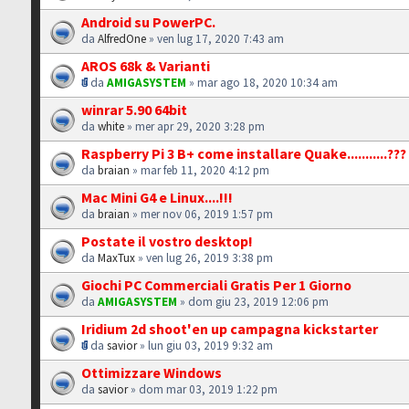
Android su PowerPC.
da
AlfredOne
» ven lug 17, 2020 7:43 am
AROS 68k & Varianti
da
AMIGASYSTEM
» mar ago 18, 2020 10:34 am
winrar 5.90 64bit
da
white
» mer apr 29, 2020 3:28 pm
Raspberry Pi 3 B+ come installare Quake...........???
da
braian
» mar feb 11, 2020 4:12 pm
Mac Mini G4 e Linux....!!!
da
braian
» mer nov 06, 2019 1:57 pm
Postate il vostro desktop!
da
MaxTux
» ven lug 26, 2019 3:38 pm
Giochi PC Commerciali Gratis Per 1 Giorno
da
AMIGASYSTEM
» dom giu 23, 2019 12:06 pm
Iridium 2d shoot'en up campagna kickstarter
da
savior
» lun giu 03, 2019 9:32 am
Ottimizzare Windows
da
savior
» dom mar 03, 2019 1:22 pm