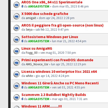
AROS One x86_64 v11 Sperimentale
da
AMIGASYSTEM
» dom mar 05, 2023 8:46 pm
X 5000 due schede grafiche
da
amigait
» dom apr 24, 2022 2:28 pm
AROS il peggiore fra gli open-source (non linux)
da
Seiya
» sab feb 12, 2022 9:47 pm
Sottosistema Windows per Linux
da
AMIGASYSTEM
» lun mar 21, 2022 4:54 pm
Linux su AmigaNG
da
Fogg_80
» ven mag 01, 2020 7:50 pm
Primi esperimenti con FreeDOS: domande
da
AMG_Novice_Usr
» lun apr 25, 2022 12:19 pm
Licenza windows 10 enterprise ltsc 2021 x64
da
white
» gio apr 14, 2022 4:24 pm
Windows 11 Girerà Anche su PC Meno Recenti
da
AMIGASYSTEM
» ven set 03, 2021 4:55 pm
Scummvm 2.3 Buildbot Nightly Builds
da
AMIGASYSTEM
» mar ago 03, 2021 7:31 am
Windows 11 ARM.........!!!