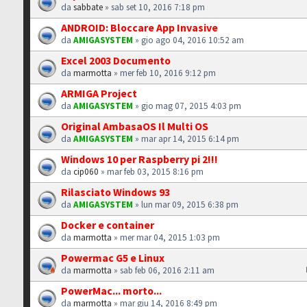
da
sabbate
» sab set 10, 2016 7:18 pm
ANDROID: Bloccare App Invasive
da
AMIGASYSTEM
» gio ago 04, 2016 10:52 am
Excel 2003 Documento
da
marmotta
» mer feb 10, 2016 9:12 pm
ARMIGA Project
da
AMIGASYSTEM
» gio mag 07, 2015 4:03 pm
Original AmbasaOS Il Multi OS
da
AMIGASYSTEM
» mar apr 14, 2015 6:14 pm
Windows 10 per Raspberry pi 2!!!
da
cip060
» mar feb 03, 2015 8:16 pm
Rilasciato Windows 93
da
AMIGASYSTEM
» lun mar 09, 2015 6:38 pm
Docker e container
da
marmotta
» mer mar 04, 2015 1:03 pm
Powermac G5 e Linux
da
marmotta
» sab feb 06, 2016 2:11 am
PowerMac... morto...
da
marmotta
» mar giu 14, 2016 8:49 pm