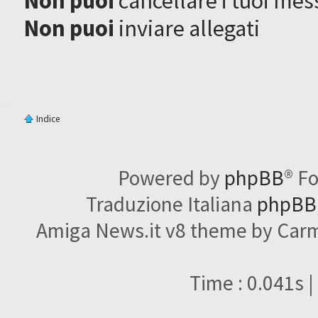
Non puoi
cancellare i tuoi mes
Non puoi
inviare allegati
Indice
Powered by
phpBB
® F
Traduzione Italiana
phpBBI
Amiga News.it v8 theme by Carme
Time : 0.041s |