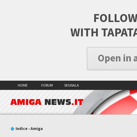
FOLLOW
WITH TAPAT
Open in 
HOME
FORUM
SEGNALA
AMIGA
NEWS
.IT
Indice
‹
Amiga