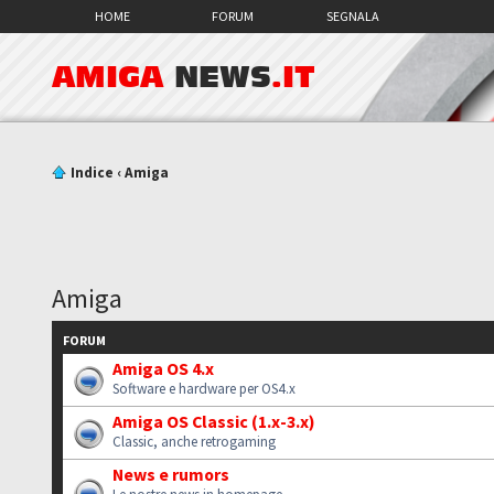
HOME
FORUM
SEGNALA
AMIGA
NEWS
.IT
Indice
‹
Amiga
Amiga
FORUM
Amiga OS 4.x
Software e hardware per OS4.x
Amiga OS Classic (1.x-3.x)
Classic, anche retrogaming
News e rumors