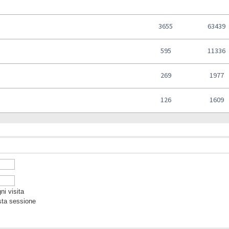
3655
63439
595
11336
269
1977
126
1609
i visita
sta sessione