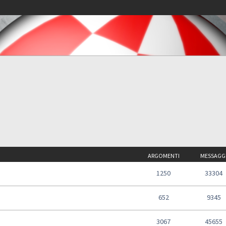
ARGOMENTI
MESSAGG
1250
33304
652
9345
3067
45655