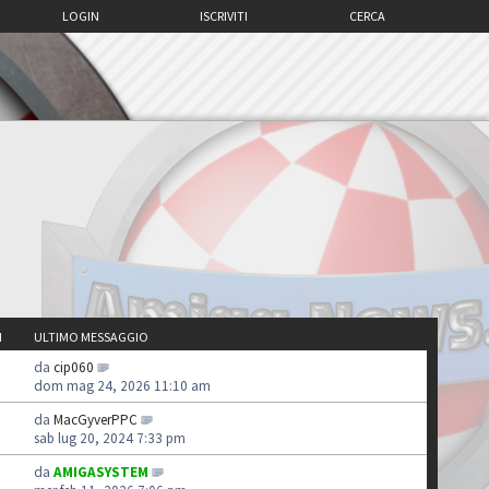
LOGIN
ISCRIVITI
CERCA
I
ULTIMO MESSAGGIO
da
cip060
dom mag 24, 2026 11:10 am
da
MacGyverPPC
sab lug 20, 2024 7:33 pm
da
AMIGASYSTEM