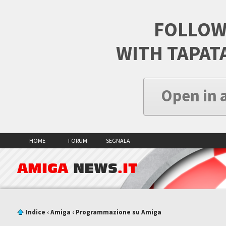
FOLLOW
WITH TAPAT
Open in 
HOME
FORUM
SEGNALA
AMIGA
NEWS
.IT
Indice
‹
Amiga
‹
Programmazione su Amiga