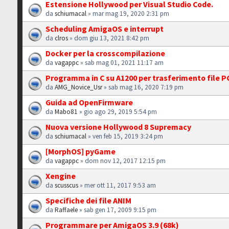
Estensione Hollywood per Visual Studio Code.
da
schiumacal
» mar mag 19, 2020 2:31 pm
Scheduling AmigaOS e interrupt
da
clros
» dom giu 13, 2021 8:42 pm
Docker per la crosscompilazione
da
vagappc
» sab mag 01, 2021 11:17 am
Programma in C su A1200 per trasferimento file P
da
AMG_Novice_Usr
» sab mag 16, 2020 7:19 pm
Guida ad OpenFirmware
da
Mabo81
» gio ago 29, 2019 5:54 pm
Nuova versione Hollywood 8 Supremacy
da
schiumacal
» ven feb 15, 2019 3:24 pm
[MorphOS] pyGame
da
vagappc
» dom nov 12, 2017 12:15 pm
Xengine
da
scusscus
» mer ott 11, 2017 9:53 am
Specifiche dei file ANIM
da
Raffaele
» sab gen 17, 2009 9:15 pm
Programmare per AmigaOS 3.9 (68k)