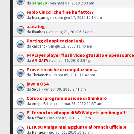
da
samo79
» ven mag 07, 2010 2:03 pm
Fabio Ciucci: che fine ha fatto??
da
Ivan_amiga
» dom gen 17, 2010 10:14 pm
.catalog
da
ilbarbax
» ven mag 21, 2010 6:34 pm
Porting di applicazioni unix
da
calicant
» ven giu 12, 2009 11:40 am
F4Player player flash video gratuito e opensourc
da
AMIGATV
» ven apr 16, 2010 3:54 pm
Prove tecniche di compilazione...
da
TheKaneB
» lun apr 05, 2010 11:42 pm
java e OS4
da
Seiya
» ven apr 30, 2010 7:41 pm
Corso di programmazione di Shinkuro
da
Amiga Blitter
» mar mar 23, 2010 11:57 am
E' fermo lo sviluppo di WXWidgets per Amiga!!!
da
Raffaele
» ven apr 02, 2010 2:08 pm
FLTK su Amiga mai aggiunto al branch ufficiale
da
Raffaele
» gio apr 01, 2010 10:35 am