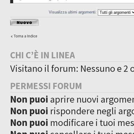
Visualizza ultimi argomenti:
Scrivi un nuovo
argomento
Torna a Indice
CHI C’È IN LINEA
Visitano il forum: Nessuno e 2 o
PERMESSI FORUM
Non puoi
aprire nuovi argome
Non puoi
rispondere negli ar
Non puoi
modificare i tuoi me