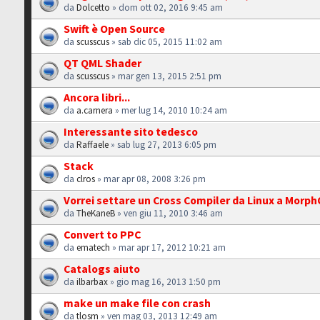
da
Dolcetto
» dom ott 02, 2016 9:45 am
Swift è Open Source
da
scusscus
» sab dic 05, 2015 11:02 am
QT QML Shader
da
scusscus
» mar gen 13, 2015 2:51 pm
Ancora libri...
da
a.carnera
» mer lug 14, 2010 10:24 am
Interessante sito tedesco
da
Raffaele
» sab lug 27, 2013 6:05 pm
Stack
da
clros
» mar apr 08, 2008 3:26 pm
Vorrei settare un Cross Compiler da Linux a Morp
da
TheKaneB
» ven giu 11, 2010 3:46 am
Convert to PPC
da
ematech
» mar apr 17, 2012 10:21 am
Catalogs aiuto
da
ilbarbax
» gio mag 16, 2013 1:50 pm
make un make file con crash
da
tlosm
» ven mag 03, 2013 12:49 am