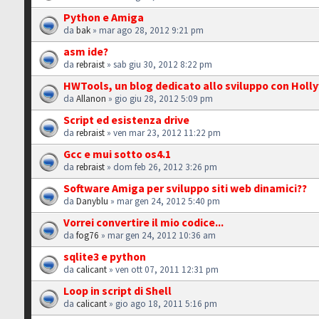
Python e Amiga
da
bak
» mar ago 28, 2012 9:21 pm
asm ide?
da
rebraist
» sab giu 30, 2012 8:22 pm
HWTools, un blog dedicato allo sviluppo con Hol
da
Allanon
» gio giu 28, 2012 5:09 pm
Script ed esistenza drive
da
rebraist
» ven mar 23, 2012 11:22 pm
Gcc e mui sotto os4.1
da
rebraist
» dom feb 26, 2012 3:26 pm
Software Amiga per sviluppo siti web dinamici??
da
Danyblu
» mar gen 24, 2012 5:40 pm
Vorrei convertire il mio codice...
da
fog76
» mar gen 24, 2012 10:36 am
sqlite3 e python
da
calicant
» ven ott 07, 2011 12:31 pm
Loop in script di Shell
da
calicant
» gio ago 18, 2011 5:16 pm