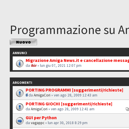
Programmazione su A
Scrivi un nuovo
argomento
ANNUNCI
Migrazione Amiga News.it e cancellazione messa
da
ikir
» lun giu 07, 2021 12:07 pm
ARGOMENTI
PORTING PROGRAMMI [suggerimenti/richieste]
da
AmigaCori
» ven ago 28, 2009 12:43 am
PORTING GIOCHI [suggerimenti/richieste]
da
AmigaCori
» ven ago 28, 2009 12:41 am
GUI per Python
da
vagappc
» lun apr 30, 2018 8:29 pm