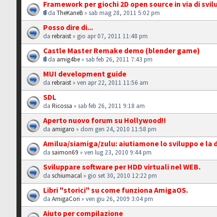
Framework per giochi 2D open source in via di svi
da
TheKaneB
» sab mag 28, 2011 5:02 pm
Posso dire di...
da
rebraist
» gio apr 07, 2011 11:48 pm
Castle Master Remake demo (blender game)
da
amig4be
» sab feb 26, 2011 7:43 pm
MUI development guide
da
rebraist
» ven apr 22, 2011 11:56 am
SDL
da
Ricossa
» sab feb 26, 2011 9:18 am
Aperto nuovo forum su Hollywood!!
da
amigaro
» dom gen 24, 2010 11:58 pm
Amilua/siamiga/zulu: aiutiamone lo sviluppo e la d
da
saimon69
» ven lug 23, 2010 9:44 pm
Sviluppare software per HDD virtuali nel WEB.
da
schiumacal
» gio set 30, 2010 12:22 pm
Libri "storici" su come funziona AmigaOS.
da
AmigaCori
» ven giu 26, 2009 3:04 pm
Aiuto per compilazione