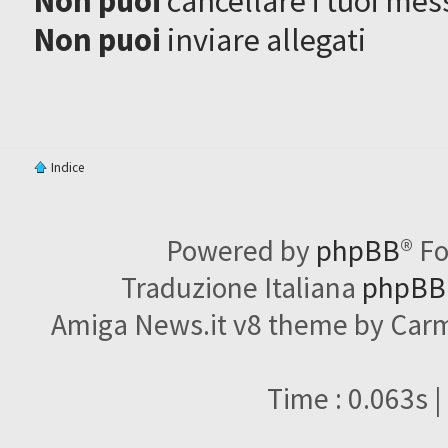
Non puoi
cancellare i tuoi mes
Non puoi
inviare allegati
Indice
Powered by
phpBB
® F
Traduzione Italiana
phpBBI
Amiga News.it v8 theme by Carme
Time : 0.063s |