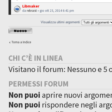
Libmaker
da
rebraist
» gio ott 23, 2014 6:41 pm
Visualizza ultimi argomenti:
Scrivi un nuovo
argomento
Torna a Indice
CHI C’È IN LINEA
Visitano il forum: Nessuno e 5 o
PERMESSI FORUM
Non puoi
aprire nuovi argome
Non puoi
rispondere negli ar