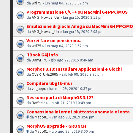
da
wifi75
» lun mag 04, 2020 3:57 pm
Programmazione C/C++ su MacMini G4 PPC/MOS
da
AMG_Novice_Usr
» lun giu 15, 2020 2:11 pm
Emulazione di giochi Amiga su MacMini G4 PPC/M
da
AMG_Novice_Usr
» lun giu 15, 2020 2:05 pm
Vorrei fare un pensierino...
da
wifi75
» lun mag 04, 2020 3:57 pm
[IBook G4] Info
da
DanyPPC
» gio ago 27, 2015 8:46 am
Morphos 3.13: Installare Applicazioni e Giochi
da
OVERTUNE2005
» sab feb 08, 2020 3:20 pm
Compilare libgtk-mui
da
vagappc
» lun mar 09, 2020 10:37 pm
Nessuno parla di MorphOS 3.12?
da
Raffaele
» lun ott 21, 2019 10:49 pm
Connessione internet piuttosto anomala e lenta
da
Mabo81
» ven ago 23, 2019 3:56 pm
MorphOS upgrade - GRUNCH
da
Mabo81
» gio ago 22, 2019 8:00 pm