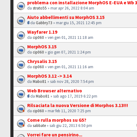
problema con installazione MorphOS E-EUA e Wb 3
da
strato55
» mar apr 26, 2022 8:04 am
Aiuto abbellimenti su MorphOS 3.15
da
Gabbry73
» mar giu 15, 2021 12:45 pm
Wayfarer 1.19
da
cip060
» ven gen 01, 2021 11:18 am
MorphOS 3.15
da
cip060
» gio gen 07, 2021 1:24 pm
Chrysalis 3.15
da
cip060
» ven gen 01, 2021 11:16 am
MorphOS 3.12 -> 3.14
da
Mabo81
» sab nov 28, 2020 7:54 pm
Web Browser alternativo
da
Mabo81
» sab ago 17, 2019 6:22 pm
Rilsaciata la nuova Versione di Morphos 3.13!!!
da
cip060
» mar feb 11, 2020 7:25 pm
Come rulla morphos su G5?
da
sabbate
» sab giu 22, 2013 6:50 pm
Vorrei fare un pensirino...