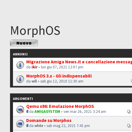
MorphOS
Scrivi un nuovo
argomento
ANNUNCI
Migrazione Amiga News.it e cancellazione messa
da
ikir
» lun giu 07, 2021 12:07 pm
MorphOS 3.x - Gli indispensabili
da
will
» sab giu 12, 2010 11:30 am
ARGOMENTI
Qemu x86: Emulazione MorphOS
da
AMIGASYSTEM
» ven mar 26, 2021 3:24 am
Domande su Morphos
da
white
» sab mag 22, 2021 7:41 pm