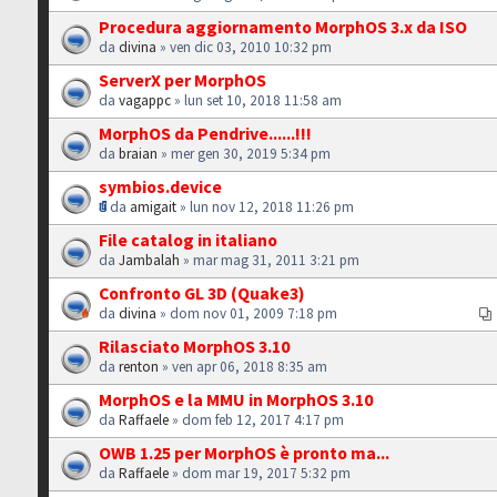
Procedura aggiornamento MorphOS 3.x da ISO
da
divina
» ven dic 03, 2010 10:32 pm
ServerX per MorphOS
da
vagappc
» lun set 10, 2018 11:58 am
MorphOS da Pendrive......!!!
da
braian
» mer gen 30, 2019 5:34 pm
symbios.device
da
amigait
» lun nov 12, 2018 11:26 pm
File catalog in italiano
da
Jambalah
» mar mag 31, 2011 3:21 pm
Confronto GL 3D (Quake3)
da
divina
» dom nov 01, 2009 7:18 pm
Rilasciato MorphOS 3.10
da
renton
» ven apr 06, 2018 8:35 am
MorphOS e la MMU in MorphOS 3.10
da
Raffaele
» dom feb 12, 2017 4:17 pm
OWB 1.25 per MorphOS è pronto ma...
da
Raffaele
» dom mar 19, 2017 5:32 pm