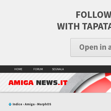
FOLLOW
WITH TAPAT
Open in 
HOME
FORUM
SEGNALA
AMIGA
NEWS
.IT
Indice
‹
Amiga
‹
MorphOS