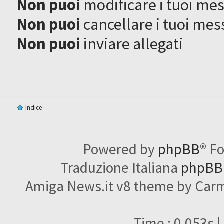
Non puoi
modificare i tuoi me
Non puoi
cancellare i tuoi mes
Non puoi
inviare allegati
Indice
Powered by
phpBB
® F
Traduzione Italiana
phpBBI
Amiga News.it v8 theme by Carme
Time : 0.053s |