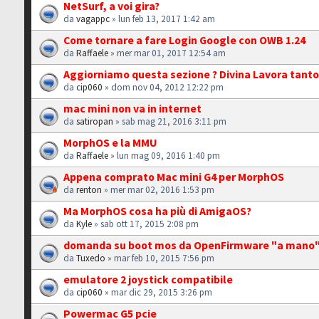
NetSurf, a voi gira?
da
vagappc
» lun feb 13, 2017 1:42 am
Come tornare a fare Login Google con OWB 1.24
da
Raffaele
» mer mar 01, 2017 12:54 am
Aggiorniamo questa sezione ? Divina Lavora tanto
da
cip060
» dom nov 04, 2012 12:22 pm
mac mini non va in internet
da
satiropan
» sab mag 21, 2016 3:11 pm
MorphOS e la MMU
da
Raffaele
» lun mag 09, 2016 1:40 pm
Appena comprato Mac mini G4 per MorphOS
da
renton
» mer mar 02, 2016 1:53 pm
Ma MorphOS cosa ha più di AmigaOS?
da
Kyle
» sab ott 17, 2015 2:08 pm
domanda su boot mos da OpenFirmware "a mano".
da
Tuxedo
» mar feb 10, 2015 7:56 pm
emulatore 2 joystick compatibile
da
cip060
» mar dic 29, 2015 3:26 pm
Powermac G5 pcie