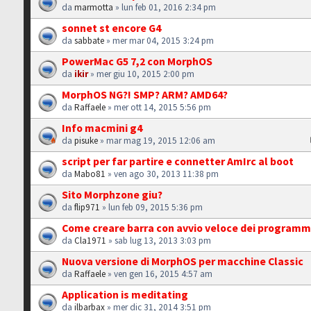
da
marmotta
» lun feb 01, 2016 2:34 pm
sonnet st encore G4
da
sabbate
» mer mar 04, 2015 3:24 pm
PowerMac G5 7,2 con MorphOS
da
ikir
» mer giu 10, 2015 2:00 pm
MorphOS NG?! SMP? ARM? AMD64?
da
Raffaele
» mer ott 14, 2015 5:56 pm
Info macmini g4
da
pisuke
» mar mag 19, 2015 12:06 am
script per far partire e connetter AmIrc al boot
da
Mabo81
» ven ago 30, 2013 11:38 pm
Sito Morphzone giu?
da
flip971
» lun feb 09, 2015 5:36 pm
Come creare barra con avvio veloce dei programm
da
Cla1971
» sab lug 13, 2013 3:03 pm
Nuova versione di MorphOS per macchine Classic
da
Raffaele
» ven gen 16, 2015 4:57 am
Application is meditating
da
ilbarbax
» mer dic 31, 2014 3:51 pm