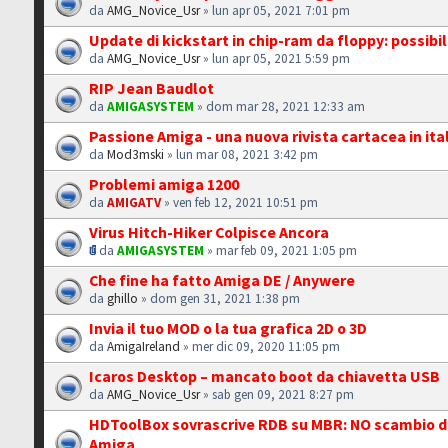
da
AMG_Novice_Usr
» lun apr 05, 2021 7:01 pm
Update di kickstart in chip-ram da floppy: possibi
da
AMG_Novice_Usr
» lun apr 05, 2021 5:59 pm
RIP Jean Baudlot
da
AMIGASYSTEM
» dom mar 28, 2021 12:33 am
Passione Amiga - una nuova rivista cartacea in ita
da
Mod3mski
» lun mar 08, 2021 3:42 pm
Problemi amiga 1200
da
AMIGATV
» ven feb 12, 2021 10:51 pm
Virus Hitch-Hiker Colpisce Ancora
da
AMIGASYSTEM
» mar feb 09, 2021 1:05 pm
Che fine ha fatto Amiga DE / Anywere
da
ghillo
» dom gen 31, 2021 1:38 pm
Invia il tuo MOD o la tua grafica 2D o 3D
da
AmigaIreland
» mer dic 09, 2020 11:05 pm
Icaros Desktop – mancato boot da chiavetta USB
da
AMG_Novice_Usr
» sab gen 09, 2021 8:27 pm
HDToolBox sovrascrive RDB su MBR: NO scambio d
Amiga