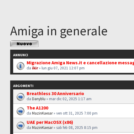
Amiga in generale
Scrivi un nuovo
argomento
ANNUNCI
Migrazione Amiga News.it e cancellazione messa
da
ikir
» lun giu 07, 2021 12:07 pm
ARGOMENTI
Breathless 30 Anniversario
da
Danyblu
» mar dic 02, 2025 1:17 am
The A1200
da
MazinKaesar
» ven ott 31, 2025 7:00 pm
UAE per MacOSX (x86)
da
MazinKaesar
» sab feb 08, 2025 8:15 pm