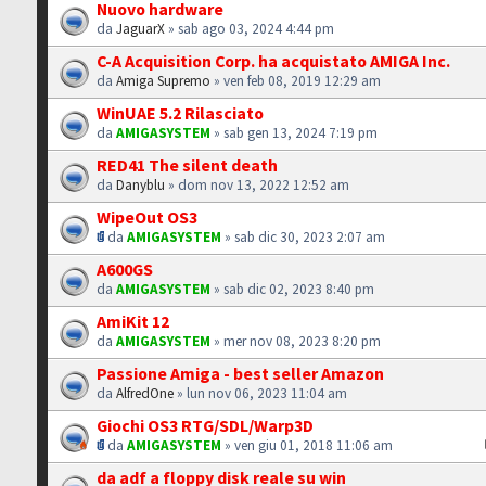
Nuovo hardware
da
JaguarX
» sab ago 03, 2024 4:44 pm
C-A Acquisition Corp. ha acquistato AMIGA Inc.
da
Amiga Supremo
» ven feb 08, 2019 12:29 am
WinUAE 5.2 Rilasciato
da
AMIGASYSTEM
» sab gen 13, 2024 7:19 pm
RED41 The silent death
da
Danyblu
» dom nov 13, 2022 12:52 am
WipeOut OS3
da
AMIGASYSTEM
» sab dic 30, 2023 2:07 am
A600GS
da
AMIGASYSTEM
» sab dic 02, 2023 8:40 pm
AmiKit 12
da
AMIGASYSTEM
» mer nov 08, 2023 8:20 pm
Passione Amiga - best seller Amazon
da
AlfredOne
» lun nov 06, 2023 11:04 am
Giochi OS3 RTG/SDL/Warp3D
da
AMIGASYSTEM
» ven giu 01, 2018 11:06 am
da adf a floppy disk reale su win