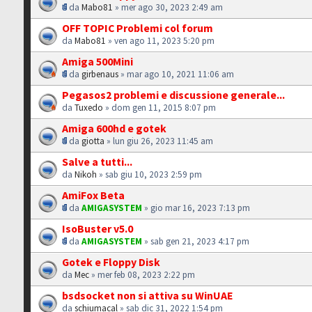
da
Mabo81
» mer ago 30, 2023 2:49 am
OFF TOPIC Problemi col forum
da
Mabo81
» ven ago 11, 2023 5:20 pm
Amiga 500Mini
da
girbenaus
» mar ago 10, 2021 11:06 am
Pegasos2 problemi e discussione generale...
da
Tuxedo
» dom gen 11, 2015 8:07 pm
Amiga 600hd e gotek
da
giotta
» lun giu 26, 2023 11:45 am
Salve a tutti...
da
Nikoh
» sab giu 10, 2023 2:59 pm
AmiFox Beta
da
AMIGASYSTEM
» gio mar 16, 2023 7:13 pm
IsoBuster v5.0
da
AMIGASYSTEM
» sab gen 21, 2023 4:17 pm
Gotek e Floppy Disk
da
Mec
» mer feb 08, 2023 2:22 pm
bsdsocket non si attiva su WinUAE
da
schiumacal
» sab dic 31, 2022 1:54 pm