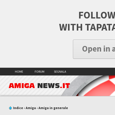
FOLLOW
WITH TAPAT
Open in 
HOME
FORUM
SEGNALA
AMIGA
NEWS
.IT
Indice
‹
Amiga
‹
Amiga in generale