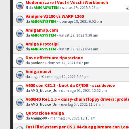
Modernizzare I Vostri Vecchi Workbench
da
AMIGASYSTEM
» sab set 19, 2015 5:26 pm
Vampire V1200 vs WARP 1260
da
AMIGASYSTEM
» dom apr 18, 2021 6:02 pm
Amigamap.com
da
AMIGASYSTEM
» lun set 13, 2021 9:38 am
Amiga Prototipi
da
AMIGASYSTEM
» lun set 13, 2021 8:43 am
Dove effettuare riparazione
da
paolone
» dom set 12, 2021 6:07 pm
Amiga nuovi
da
JaguarX
» mar ago 10, 2021 3:38 pm
A600 con KS1.3 - boot da CF/IDE - scsi.device
da
AMG_Novice_Usr
» dom ago 01, 2021 12:52 pm
A600HD Rel. 1.5 + daisy-chain floppy drivers: prob
da
AMG_Novice_Usr
» mer lug 07, 2021 11:58 am
Quotazione Amiga
da
Amiga500
» mar mag 04, 2021 12:19 am
FastFileSystem per OS 2.04 da aggiornare con Lo