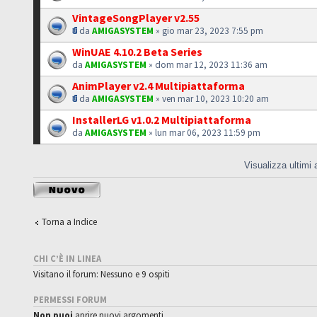
VintageSongPlayer v2.55
da
AMIGASYSTEM
» gio mar 23, 2023 7:55 pm
WinUAE 4.10.2 Beta Series
da
AMIGASYSTEM
» dom mar 12, 2023 11:36 am
AnimPlayer v2.4 Multipiattaforma
da
AMIGASYSTEM
» ven mar 10, 2023 10:20 am
InstallerLG v1.0.2 Multipiattaforma
da
AMIGASYSTEM
» lun mar 06, 2023 11:59 pm
Visualizza ultimi
Scrivi un nuovo
argomento
Torna a Indice
CHI C’È IN LINEA
Visitano il forum: Nessuno e 9 ospiti
PERMESSI FORUM
Non puoi
aprire nuovi argomenti