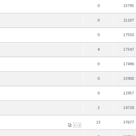
0
23795
0
21207
0
17550
4
17347
0
17496
0
15900
0
12957
S
2
14728
15
37677
1
2