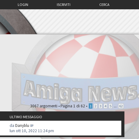
LOGIN
ISCRIVITI
CERCA
3067 argomenti •
Pagina
1
di
62
•
...
1
2
3
4
5
62
ULTIMO MESSAGGIO
da
Danyblu
lun ott 10, 2022 11:24 pm