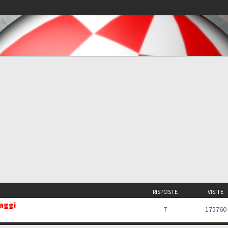
RISPOSTE
VISITE
saggi
7
175760