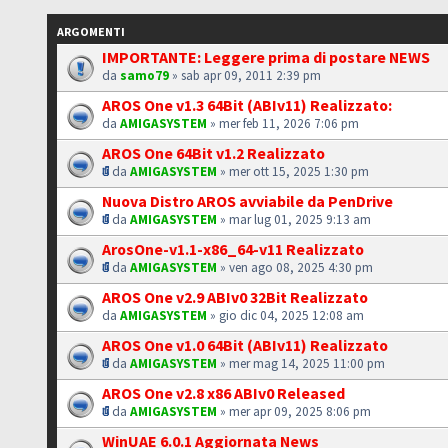
ARGOMENTI
IMPORTANTE: Leggere prima di postare NEWS
da
samo79
» sab apr 09, 2011 2:39 pm
AROS One v1.3 64Bit (ABIv11) Realizzato:
da
AMIGASYSTEM
» mer feb 11, 2026 7:06 pm
AROS One 64Bit v1.2 Realizzato
da
AMIGASYSTEM
» mer ott 15, 2025 1:30 pm
Nuova Distro AROS avviabile da PenDrive
da
AMIGASYSTEM
» mar lug 01, 2025 9:13 am
ArosOne-v1.1-x86_64-v11 Realizzato
da
AMIGASYSTEM
» ven ago 08, 2025 4:30 pm
AROS One v2.9 ABIv0 32Bit Realizzato
da
AMIGASYSTEM
» gio dic 04, 2025 12:08 am
AROS One v1.0 64Bit (ABIv11) Realizzato
da
AMIGASYSTEM
» mer mag 14, 2025 11:00 pm
AROS One v2.8 x86 ABIv0 Released
da
AMIGASYSTEM
» mer apr 09, 2025 8:06 pm
WinUAE 6.0.1 Aggiornata News