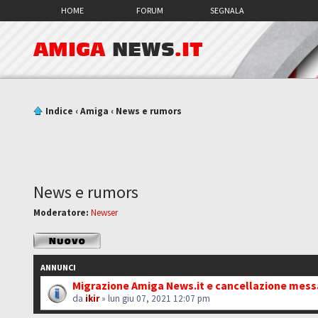
HOME
FORUM
SEGNALA
AMIGA
NEWS
.IT
Indice
‹
Amiga
‹
News e rumors
News e rumors
Moderatore:
Newser
Scrivi un nuovo
argomento
ANNUNCI
Migrazione Amiga News.it e cancellazione mes
da
ikir
» lun giu 07, 2021 12:07 pm