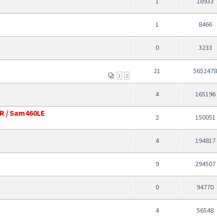
1
18933
1
8466
0
3233
21
565247
1
2
4
165196
CR / Sam460LE
2
150051
4
194817
9
294507
0
94770
4
56548