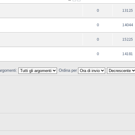
0
13125
0
14044
0
15225
0
14181
 argomenti:
Ordina per