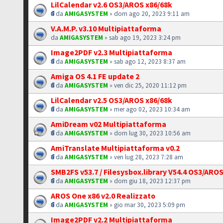
LilCalendar v2.6 OS3/AROS x86/68k
da
AMIGASYSTEM
» dom ago 20, 2023 9:11 am
V.A.M.P. v3.10 Multipiattaforma
da
AMIGASYSTEM
» sab ago 19, 2023 3:24 pm
Image2PDF v2.3 Multipiattaforma
da
AMIGASYSTEM
» sab ago 12, 2023 8:37 am
Amiga OS 4.1 FE update 2
da
AMIGASYSTEM
» ven dic 25, 2020 11:12 pm
LilCalendar v2.5 OS3/AROS x86/68k
da
AMIGASYSTEM
» mer ago 02, 2023 10:34 am
AmiDream v02 Multipiattaforma
da
AMIGASYSTEM
» dom lug 30, 2023 10:56 am
AmiTranslate Multipiattaforma v0.2
da
AMIGASYSTEM
» ven lug 28, 2023 7:28 am
SMB2FS v53.7 / Filesysbox.library V54.4 OS3/ARO
da
AMIGASYSTEM
» dom giu 18, 2023 12:37 pm
AROS One x86 v2.0 Realizzato
da
AMIGASYSTEM
» gio mar 30, 2023 5:09 pm
Image2PDF v2.2 Multipiattaforma