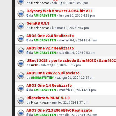
da
MazinKaesar
» sab lug 05, 2025 4:59 pm
Odyssey Web Browser 3.0 64-bit V11
da
AMIGASYSTEM
» lun giu 30, 2025 4:17 pm
GemRB 0.8.8
da
MazinKaesar
» lun mar 10, 2025 2:47 pm
AROS One v2.6 Realizzato
da
AMIGASYSTEM
» mer set 04, 2024 11:47 am
AROS One v2.7 Realizzato
da
AMIGASYSTEM
» sab dic 14, 2024 2:53 am
UBoot 2015.c per le schede Sam460EX / Sam460
da
m3x
» sab mag 18, 2024 11:02 pm
AROS One x86 v2.5 Rilasciato
da
AMIGASYSTEM
» sab giu 01, 2024 12:24 pm
AROS One 2.4 Realizzato
da
AMIGASYSTEM
» mar feb 13, 2024 6:01 pm
Rilasciato WinUAE 5.2.0
da
MazinKaesar
» mer feb 21, 2024 1:37 pm
AROS One V2.3 x86 ABIv0 Realizzato
da
AMIGASYSTEM
» ven dic 15, 2023 12:56 pm