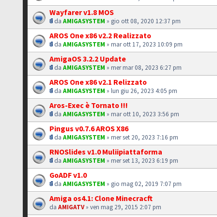
Wayfarer v1.8 MOS
da
AMIGASYSTEM
» gio ott 08, 2020 12:37 pm
AROS One x86 v2.2 Realizzato
da
AMIGASYSTEM
» mar ott 17, 2023 10:09 pm
AmigaOS 3.2.2 Update
da
AMIGASYSTEM
» mer mar 08, 2023 6:27 pm
AROS One x86 v2.1 Relizzato
da
AMIGASYSTEM
» lun giu 26, 2023 4:05 pm
Aros-Exec è Tornato !!!
da
AMIGASYSTEM
» mar ott 10, 2023 3:56 pm
Pingus v0.7.6 AROS X86
da
AMIGASYSTEM
» mer set 20, 2023 7:16 pm
RNOSlides v1.0 Muliipiattaforma
da
AMIGASYSTEM
» mer set 13, 2023 6:19 pm
GoADF v1.0
da
AMIGASYSTEM
» gio mag 02, 2019 7:07 pm
Amiga os4.1: Clone Minecracft
da
AMIGATV
» ven mag 29, 2015 2:07 pm