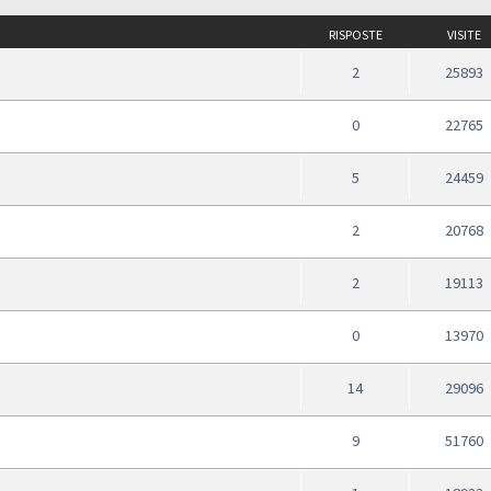
RISPOSTE
VISITE
2
25893
0
22765
5
24459
2
20768
2
19113
0
13970
14
29096
9
51760