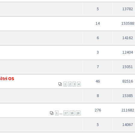
5
13782
14
153588
6
14162
3
12404
7
15051
tri OS
46
82516
1
2
3
4
8
15385
276
211682
...
1
17
18
19
5
14067