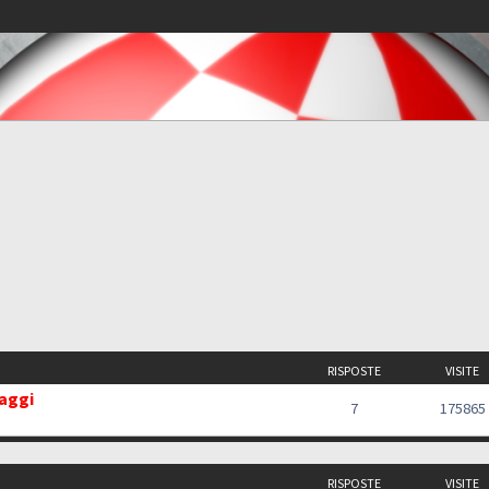
RISPOSTE
VISITE
saggi
7
175865
RISPOSTE
VISITE