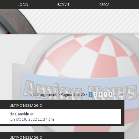
LOGIN
ISCRIVITI
CERCA
1250 argomenti •
Pagina
1
di
25
•
...
1
2
3
4
5
25
ULTIMO MESSAGGIO
da
Danyblu
lun ott 10, 2022 11:24 pm
ULTIMO MESSAGGIO