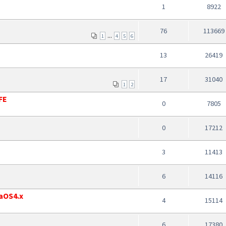
1
8922
76
113669
...
1
4
5
6
13
26419
17
31040
1
2
FE
0
7805
0
17212
3
11413
6
14116
gaOS4.x
4
15114
6
17380