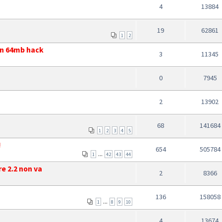
4
13884
19
62861
1
2
on 64mb hack
3
11345
0
7945
2
13902
68
141684
1
2
3
4
5
!
654
505784
...
1
42
43
44
e 2.2 non va
2
8366
136
158058
...
1
8
9
10
4
13674