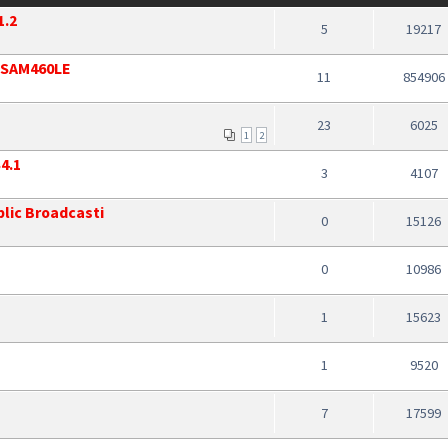
1.2
5
19217
u SAM460LE
11
854906
23
6025
1
2
4.1
3
4107
lic Broadcasti
0
15126
0
10986
1
15623
1
9520
7
17599