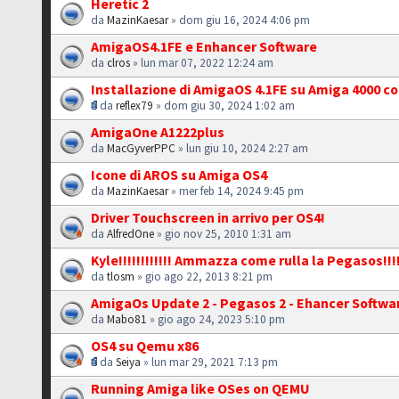
Heretic 2
da
MazinKaesar
» dom giu 16, 2024 4:06 pm
AmigaOS4.1FE e Enhancer Software
da
clros
» lun mar 07, 2022 12:24 am
Installazione di AmigaOS 4.1FE su Amiga 4000 c
da
reflex79
» dom giu 30, 2024 1:02 am
AmigaOne A1222plus
da
MacGyverPPC
» lun giu 10, 2024 2:27 am
Icone di AROS su Amiga OS4
da
MazinKaesar
» mer feb 14, 2024 9:45 pm
Driver Touchscreen in arrivo per OS4!
da
AlfredOne
» gio nov 25, 2010 1:31 am
Kyle!!!!!!!!!!!! Ammazza come rulla la Pegasos!!!
da
tlosm
» gio ago 22, 2013 8:21 pm
AmigaOs Update 2 - Pegasos 2 - Ehancer Softwar
da
Mabo81
» gio ago 24, 2023 5:10 pm
OS4 su Qemu x86
da
Seiya
» lun mar 29, 2021 7:13 pm
Running Amiga like OSes on QEMU