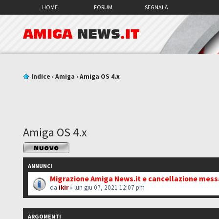
HOME
FORUM
SEGNALA
AMIGA
NEWS
.IT
Indice
‹
Amiga
‹
Amiga OS 4.x
Amiga OS 4.x
Scrivi un nuovo
argomento
ANNUNCI
Migrazione Amiga News.it e cancellazione mes
da
ikir
» lun giu 07, 2021 12:07 pm
ARGOMENTI