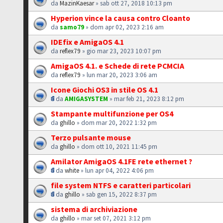
da
MazinKaesar
» sab ott 27, 2018 10:13 pm
Hyperion vince la causa contro Cloanto
da
samo79
» dom apr 02, 2023 2:16 am
IDEfix e AmigaOS 4.1
da
reflex79
» gio mar 23, 2023 10:07 pm
AmigaOS 4.1. e Schede di rete PCMCIA
da
reflex79
» lun mar 20, 2023 3:06 am
Icone Giochi OS3 in stile OS 4.1
da
AMIGASYSTEM
» mar feb 21, 2023 8:12 pm
Stampante multifunzione per OS4
da
ghillo
» dom mar 20, 2022 1:32 pm
Terzo pulsante mouse
da
ghillo
» dom ott 10, 2021 11:45 pm
Amilator AmigaOS 4.1FE rete ethernet ?
da
white
» lun apr 04, 2022 4:06 pm
file system NTFS e caratteri particolari
da
ghillo
» sab gen 15, 2022 8:37 pm
sistema di archiviazione
da
ghillo
» mar set 07, 2021 3:12 pm