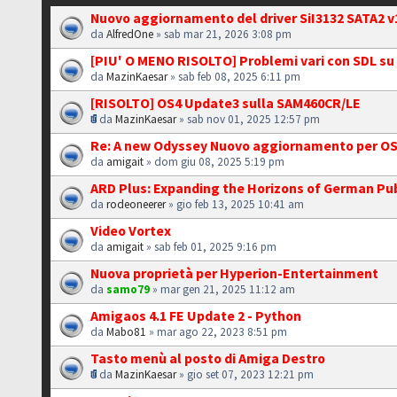
Nuovo aggiornamento del driver SiI3132 SATA2 v
da
AlfredOne
» sab mar 21, 2026 3:08 pm
[PIU' O MENO RISOLTO] Problemi vari con SDL s
da
MazinKaesar
» sab feb 08, 2025 6:11 pm
[RISOLTO] OS4 Update3 sulla SAM460CR/LE
da
MazinKaesar
» sab nov 01, 2025 12:57 pm
Re: A new Odyssey Nuovo aggiornamento per OS
da
amigait
» dom giu 08, 2025 5:19 pm
ARD Plus: Expanding the Horizons of German Pub
da
rodeoneerer
» gio feb 13, 2025 10:41 am
Video Vortex
da
amigait
» sab feb 01, 2025 9:16 pm
Nuova proprietà per Hyperion-Entertainment
da
samo79
» mar gen 21, 2025 11:12 am
Amigaos 4.1 FE Update 2 - Python
da
Mabo81
» mar ago 22, 2023 8:51 pm
Tasto menù al posto di Amiga Destro
da
MazinKaesar
» gio set 07, 2023 12:21 pm