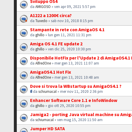
Sviluppo OS4
da
AMIGOSO
» ven apr 09, 2021 5:57 pm
A1222 a 1200€ circa?
da
Tuxedo
» sab nov 10, 2018 8:15 pm
Stampante in rete con AmigaOS 4.1
da
ghillo
» lun gen 11, 2021 11:31 pm
Amiga OS 4.1 FE update 2
da
ghillo
» ven dic 25, 2020 10:30 pm
Disponibile HotFix per l'Update 2 di AmigaOS4.1 
da
AlfredOne
» mer gen 13, 2021 11:07 am
AmigaOS4.1 Hot Fix
da
AlfredOne
» mer gen 13, 2021 10:48 am
Dove si trova la WBstartup su AmigaOS4.1 ?
da
schiumacal
» mer nov 11, 2020 2:36 pm
Enhancer Software Core 1.1 e InfoWindow
da
ghillo
» gio ott 29, 2020 10:55 pm
Jamiga2 - porting Java virtual machine su Ami
da
schiumacal
» ven mag 15, 2020 11:50 am
Jumper HD SATA