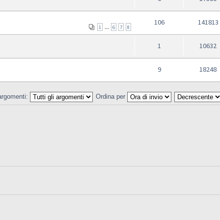
106
141813
...
1
6
7
8
1
10632
9
18248
 argomenti:
Ordina per