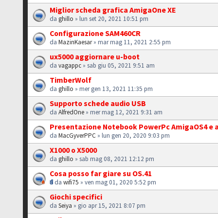
Miglior scheda grafica AmigaOne XE
da
ghillo
» lun set 20, 2021 10:51 pm
Configurazione SAM460CR
da
MazinKaesar
» mar mag 11, 2021 2:55 pm
ux5000 aggiornare u-boot
da
vagappc
» sab giu 05, 2021 9:51 am
TimberWolf
da
ghillo
» mer gen 13, 2021 11:35 pm
Supporto schede audio USB
da
AlfredOne
» mer mag 12, 2021 9:31 am
Presentazione Notebook PowerPc AmigaOS4 e al
da
MacGyverPPC
» lun gen 20, 2020 9:03 pm
X1000 o X5000
da
ghillo
» sab mag 08, 2021 12:12 pm
Cosa posso far giare su OS.41
da
wifi75
» ven mag 01, 2020 5:52 pm
Giochi specifici
da
Seiya
» gio apr 15, 2021 8:07 pm