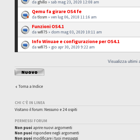
da
ghillo
» sab mag 23, 2020 12:08 am
Qemu fa girare OS4 fe
da
tlosm
» ven lug 06, 2018 11:16 am
Funzioni OS4.1
da
wifi75
» dom mag 03, 2020 10:11 am
Info Winuae e configurazione per OS4.1
da
wifi75
» gio apr 30, 2020 9:22 am
Visualizza ultimi
Scrivi un nuovo
argomento
Torna a Indice
CHI C’È IN LINEA
Visitano il forum: Nessuno e 24 ospiti
PERMESSI FORUM
Non puoi
aprire nuovi argomenti
Non puoi
rispondere negli argomenti
Non puoi
modificare i tuoi messaggi