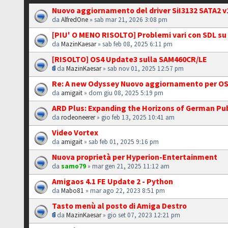
Nuovo aggiornamento del driver SiI3132 SATA2 v
da
AlfredOne
» sab mar 21, 2026 3:08 pm
[PIU' O MENO RISOLTO] Problemi vari con SDL s
da
MazinKaesar
» sab feb 08, 2025 6:11 pm
[RISOLTO] OS4 Update3 sulla SAM460CR/LE
da
MazinKaesar
» sab nov 01, 2025 12:57 pm
Re: A new Odyssey Nuovo aggiornamento per OS
da
amigait
» dom giu 08, 2025 5:19 pm
ARD Plus: Expanding the Horizons of German Pub
da
rodeoneerer
» gio feb 13, 2025 10:41 am
Video Vortex
da
amigait
» sab feb 01, 2025 9:16 pm
Nuova proprietà per Hyperion-Entertainment
da
samo79
» mar gen 21, 2025 11:12 am
Amigaos 4.1 FE Update 2 - Python
da
Mabo81
» mar ago 22, 2023 8:51 pm
Tasto menù al posto di Amiga Destro
da
MazinKaesar
» gio set 07, 2023 12:21 pm