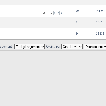
106
141759
...
1
6
7
8
1
10629
9
18238
 argomenti:
Ordina per