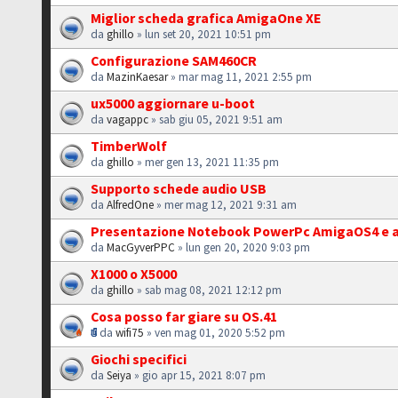
Miglior scheda grafica AmigaOne XE
da
ghillo
» lun set 20, 2021 10:51 pm
Configurazione SAM460CR
da
MazinKaesar
» mar mag 11, 2021 2:55 pm
ux5000 aggiornare u-boot
da
vagappc
» sab giu 05, 2021 9:51 am
TimberWolf
da
ghillo
» mer gen 13, 2021 11:35 pm
Supporto schede audio USB
da
AlfredOne
» mer mag 12, 2021 9:31 am
Presentazione Notebook PowerPc AmigaOS4 e al
da
MacGyverPPC
» lun gen 20, 2020 9:03 pm
X1000 o X5000
da
ghillo
» sab mag 08, 2021 12:12 pm
Cosa posso far giare su OS.41
da
wifi75
» ven mag 01, 2020 5:52 pm
Giochi specifici
da
Seiya
» gio apr 15, 2021 8:07 pm