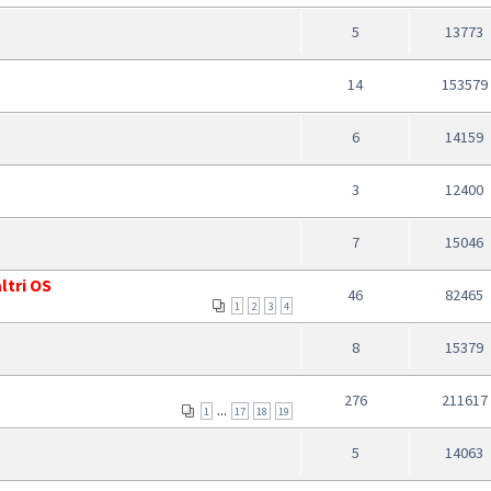
5
13773
14
153579
6
14159
3
12400
7
15046
tri OS
46
82465
1
2
3
4
8
15379
276
211617
...
1
17
18
19
5
14063