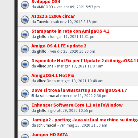
Sviluppo OS4
da
AMIGOSO
» ven apr 09, 2021 5:57 pm
A1222 a 1200€ circa?
da
Tuxedo
» sab nov 10, 2018 8:15 pm
Stampante in rete con AmigaOS 4.1
da
ghillo
» lun gen 11, 2021 11:31 pm
Amiga OS 4.1 FE update 2
da
ghillo
» ven dic 25, 2020 10:30 pm
Disponibile HotFix per l'Update 2 di AmigaOS4.1 
da
AlfredOne
» mer gen 13, 2021 11:07 am
AmigaOS4.1 Hot Fix
da
AlfredOne
» mer gen 13, 2021 10:48 am
Dove si trova la WBstartup su AmigaOS4.1 ?
da
schiumacal
» mer nov 11, 2020 2:36 pm
Enhancer Software Core 1.1 e InfoWindow
da
ghillo
» gio ott 29, 2020 10:55 pm
Jamiga2 - porting Java virtual machine su Ami
da
schiumacal
» ven mag 15, 2020 11:50 am
Jumper HD SATA