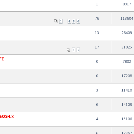
1
8917
76
113604
...
1
4
5
6
13
26409
17
31025
1
2
FE
0
7802
0
17208
3
11410
6
14109
gaOS4.x
4
15106
6
17367