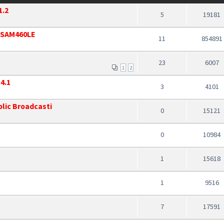
1.2
5
19181
u SAM460LE
11
854891
23
6007
1
2
4.1
3
4101
lic Broadcasti
0
15121
0
10984
1
15618
1
9516
7
17591