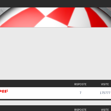
RISPOSTE
VISITE
saggi
7
175777
RISPOSTE
VISITE