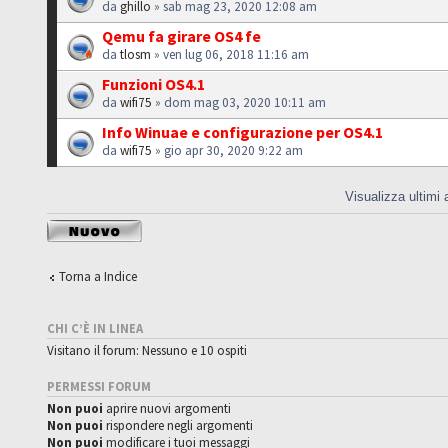
da
ghillo
» sab mag 23, 2020 12:08 am
Qemu fa girare OS4 fe
da
tlosm
» ven lug 06, 2018 11:16 am
Funzioni OS4.1
da
wifi75
» dom mag 03, 2020 10:11 am
Info Winuae e configurazione per OS4.1
da
wifi75
» gio apr 30, 2020 9:22 am
Visualizza ultimi
Scrivi un nuovo
argomento
Torna a Indice
CHI C’È IN LINEA
Visitano il forum: Nessuno e 10 ospiti
PERMESSI FORUM
Non puoi
aprire nuovi argomenti
Non puoi
rispondere negli argomenti
Non puoi
modificare i tuoi messaggi