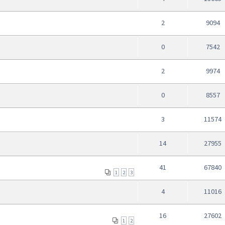
2
9094
0
7542
2
9974
0
8557
3
11574
14
27955
41
67840
1
2
3
4
11016
16
27602
1
2