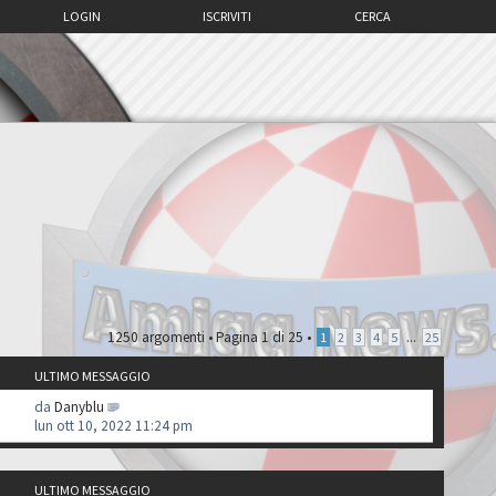
LOGIN
ISCRIVITI
CERCA
1250 argomenti •
Pagina
1
di
25
•
...
1
2
3
4
5
25
ULTIMO MESSAGGIO
da
Danyblu
lun ott 10, 2022 11:24 pm
ULTIMO MESSAGGIO