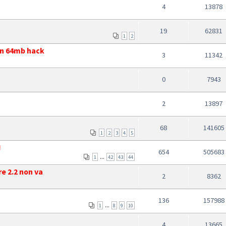
4
13878
19
62831
1
2
on 64mb hack
3
11342
0
7943
2
13897
68
141605
1
2
3
4
5
!
654
505683
...
1
42
43
44
e 2.2 non va
2
8362
136
157988
...
1
8
9
10
4
13665