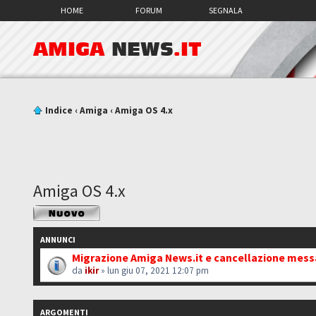
HOME
FORUM
SEGNALA
AMIGA
NEWS
.IT
Indice
‹
Amiga
‹
Amiga OS 4.x
Amiga OS 4.x
Scrivi un nuovo
argomento
ANNUNCI
Migrazione Amiga News.it e cancellazione mes
da
ikir
» lun giu 07, 2021 12:07 pm
ARGOMENTI