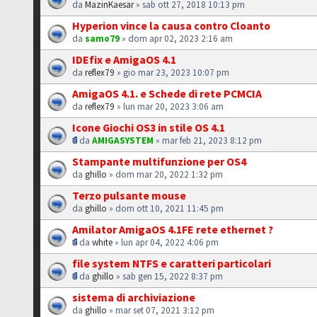
da
MazinKaesar
» sab ott 27, 2018 10:13 pm
Hyperion vince la causa contro Cloanto
da
samo79
» dom apr 02, 2023 2:16 am
IDEfix e AmigaOS 4.1
da
reflex79
» gio mar 23, 2023 10:07 pm
AmigaOS 4.1. e Schede di rete PCMCIA
da
reflex79
» lun mar 20, 2023 3:06 am
Icone Giochi OS3 in stile OS 4.1
da
AMIGASYSTEM
» mar feb 21, 2023 8:12 pm
Stampante multifunzione per OS4
da
ghillo
» dom mar 20, 2022 1:32 pm
Terzo pulsante mouse
da
ghillo
» dom ott 10, 2021 11:45 pm
Amilator AmigaOS 4.1FE rete ethernet ?
da
white
» lun apr 04, 2022 4:06 pm
file system NTFS e caratteri particolari
da
ghillo
» sab gen 15, 2022 8:37 pm
sistema di archiviazione
da
ghillo
» mar set 07, 2021 3:12 pm