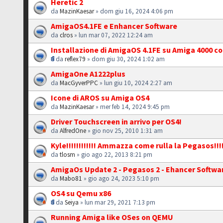
Heretic 2
da
MazinKaesar
» dom giu 16, 2024 4:06 pm
AmigaOS4.1FE e Enhancer Software
da
clros
» lun mar 07, 2022 12:24 am
Installazione di AmigaOS 4.1FE su Amiga 4000 c
da
reflex79
» dom giu 30, 2024 1:02 am
AmigaOne A1222plus
da
MacGyverPPC
» lun giu 10, 2024 2:27 am
Icone di AROS su Amiga OS4
da
MazinKaesar
» mer feb 14, 2024 9:45 pm
Driver Touchscreen in arrivo per OS4!
da
AlfredOne
» gio nov 25, 2010 1:31 am
Kyle!!!!!!!!!!!! Ammazza come rulla la Pegasos!!!
da
tlosm
» gio ago 22, 2013 8:21 pm
AmigaOs Update 2 - Pegasos 2 - Ehancer Softwar
da
Mabo81
» gio ago 24, 2023 5:10 pm
OS4 su Qemu x86
da
Seiya
» lun mar 29, 2021 7:13 pm
Running Amiga like OSes on QEMU