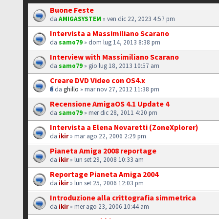
Buone Feste
da
AMIGASYSTEM
» ven dic 22, 2023 4:57 pm
Intervista a Massimiliano Scarano
da
samo79
» dom lug 14, 2013 8:38 pm
Interview with Massimiliano Scarano
da
samo79
» gio lug 18, 2013 10:57 am
Creare DVD Video con OS4.x
da
ghillo
» mar nov 27, 2012 11:38 pm
Recensione AmigaOS 4.1 Update 4
da
samo79
» mer dic 28, 2011 4:20 pm
Intervista a Elena Novaretti (ZoneXplorer)
da
ikir
» mar ago 22, 2006 2:29 pm
Pianeta Amiga 2008 reportage
da
ikir
» lun set 29, 2008 10:33 am
Reportage Pianeta Amiga 2004
da
ikir
» lun set 25, 2006 12:03 pm
Introduzione alla crittografia simmetrica
da
ikir
» mer ago 23, 2006 10:44 am