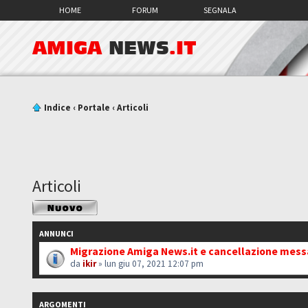
HOME
FORUM
SEGNALA
AMIGA
NEWS
.IT
Indice
‹
Portale
‹
Articoli
Articoli
Scrivi un nuovo
argomento
ANNUNCI
Migrazione Amiga News.it e cancellazione mes
da
ikir
» lun giu 07, 2021 12:07 pm
ARGOMENTI