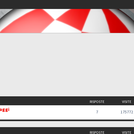
RISPOSTE
VISITE
saggi
7
175772
RISPOSTE
VISITE