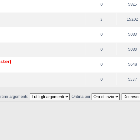
0
9825
3
15202
0
9083
0
9089
ester)
0
9648
0
9537
ultimi argomenti:
Ordina per