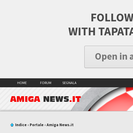
FOLLOW
WITH TAPAT
Open in 
HOME
FORUM
SEGNALA
AMIGA
NEWS
.IT
Indice
‹
Portale
‹
Amiga News.it