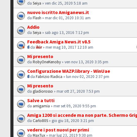
da
Seiya
» ven dic 25, 2020 5:18 am
nuovo iscritto Amiganews.it
da
Flash
» mar dic 01, 2020 10:31 am
Addio
da
Seiya
» sab ago 13, 2016 7:12 pm
Feedback Amiga News.it v8.5
da
ikir
» mer mag 10, 2017 12:10 am
Mi presento
da
RobyOneKenoby
» ven nov 13, 2020 3:35 pm
Configurazione WAZP.library - WinUae
da
Fabrizio Radica
» lun nov 02, 2020 2:37 pm
Mi presento
da
gladiorosso
» mar ott 27, 2020 7:53 pm
Salve a tutti
da
amigamia
» mer set 09, 2020 9:55 pm
Amiga 1200 si accende ma non parte. Schermo Gri
da
Carlo80S
» gio giu 18, 2020 3:21 pm
vedere i post nuovi per primi
da
MaxTux
» mar lug 23, 2019 9:30 pm