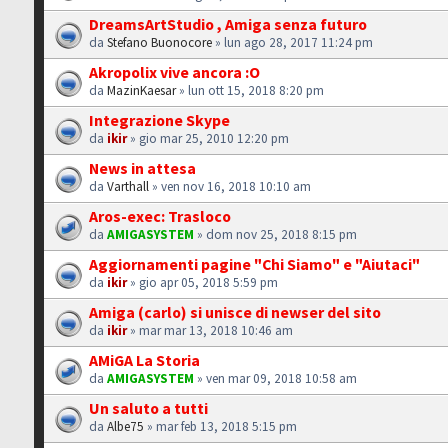
DreamsArtStudio , Amiga senza futuro
da
Stefano Buonocore
» lun ago 28, 2017 11:24 pm
Akropolix vive ancora :O
da
MazinKaesar
» lun ott 15, 2018 8:20 pm
Integrazione Skype
da
ikir
» gio mar 25, 2010 12:20 pm
News in attesa
da
Varthall
» ven nov 16, 2018 10:10 am
Aros-exec: Trasloco
da
AMIGASYSTEM
» dom nov 25, 2018 8:15 pm
Aggiornamenti pagine "Chi Siamo" e "Aiutaci"
da
ikir
» gio apr 05, 2018 5:59 pm
Amiga (carlo) si unisce di newser del sito
da
ikir
» mar mar 13, 2018 10:46 am
AMiGA La Storia
da
AMIGASYSTEM
» ven mar 09, 2018 10:58 am
Un saluto a tutti
da
Albe75
» mar feb 13, 2018 5:15 pm