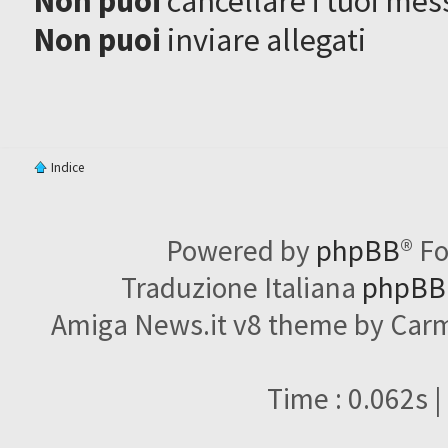
Non puoi
cancellare i tuoi mes
Non puoi
inviare allegati
Indice
Powered by
phpBB
® F
Traduzione Italiana
phpBBI
Amiga News.it v8 theme by Carme
Time : 0.062s |