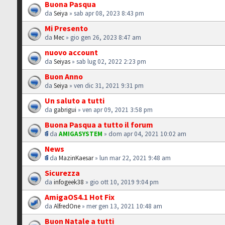
Buona Pasqua
da
Seiya
» sab apr 08, 2023 8:43 pm
Mi Presento
da
Mec
» gio gen 26, 2023 8:47 am
nuovo account
da
Seiyas
» sab lug 02, 2022 2:23 pm
Buon Anno
da
Seiya
» ven dic 31, 2021 9:31 pm
Un saluto a tutti
da
gabrigui
» ven apr 09, 2021 3:58 pm
Buona Pasqua a tutto il forum
da
AMIGASYSTEM
» dom apr 04, 2021 10:02 am
News
da
MazinKaesar
» lun mar 22, 2021 9:48 am
Sicurezza
da
infogeek38
» gio ott 10, 2019 9:04 pm
AmigaOS4.1 Hot Fix
da
AlfredOne
» mer gen 13, 2021 10:48 am
Buon Natale a tutti