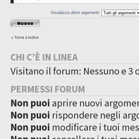
Visualizza ultimi argomenti:
Scrivi un nuovo
argomento
Torna a Indice
CHI C’È IN LINEA
Visitano il forum: Nessuno e 3 o
PERMESSI FORUM
Non puoi
aprire nuovi argome
Non puoi
rispondere negli ar
Non puoi
modificare i tuoi me