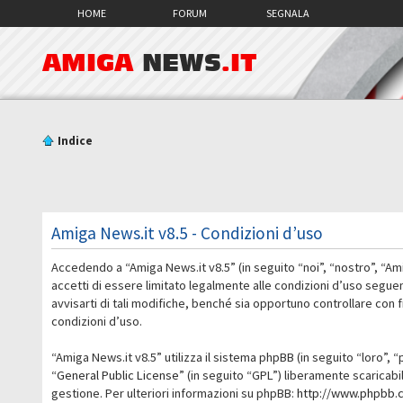
HOME
FORUM
SEGNALA
AMIGA
NEWS
.IT
Indice
Amiga News.it v8.5 - Condizioni d’uso
Accedendo a “Amiga News.it v8.5” (in seguito “noi”, “nostro”, “Am
accetti di essere limitato legalmente alle condizioni d’uso segue
avvisarti di tali modifiche, benché sia opportuno controllare con
condizioni d’uso.
“Amiga News.it v8.5” utilizza il sistema phpBB (in seguito “loro
“
General Public License
” (in seguito “GPL”) liberamente scaricab
gestione. Per ulteriori informazioni su phpBB:
http://www.phpbb.