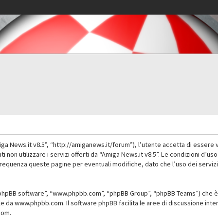
iga News.it v8.5”, “http://amiganews.it/forum”), l’utente accetta di essere 
nti non utilizzare i servizi offerti da “Amiga News.it v8.5”. Le condizioni
 frequenza queste pagine per eventuali modifiche, dato che l’uso dei servizi
”, “phpBB software”, “www.phpbb.com”, “phpBB Group”, “phpBB Teams”) che è 
ile da
www.phpbb.com
. Il software phpBB facilita le aree di discussione in
com
.