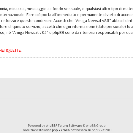
alunnia, minaccia, messaggio a sfondo sessuale, o qualsiasi altro tipo di mat
nternazionale. Fare ciò porta all’immediato e permanente divieto di accesso,
e rinforzare queste condizioni. Accetti che “Amiga News.it v8.5” abbia il dir
ore di questo servizio, accetti che ogni informazione (dato personale) tu 
nso, né “Amiga News.it v8.5” o phpBB sono da ritenersi responsabili per q
a NETIQUETTE
.
Powered by
phpBB
® Forum Software © phpBB Group
Traduzione Italiana
phpBBItalia.net
basata su phpBB.it 2010