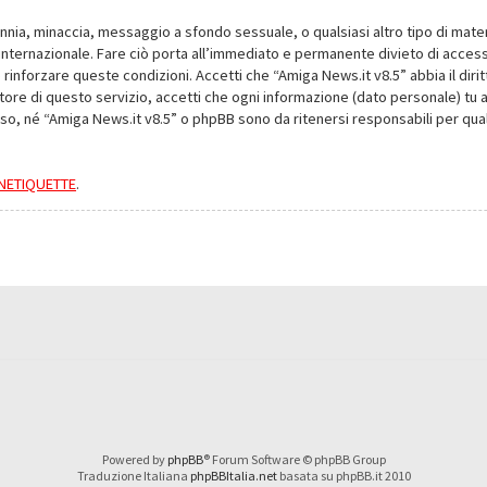
alunnia, minaccia, messaggio a sfondo sessuale, o qualsiasi altro tipo di mat
nternazionale. Fare ciò porta all’immediato e permanente divieto di accesso,
e rinforzare queste condizioni. Accetti che “Amiga News.it v8.5” abbia il dir
ore di questo servizio, accetti che ogni informazione (dato personale) tu 
nso, né “Amiga News.it v8.5” o phpBB sono da ritenersi responsabili per q
a NETIQUETTE
.
Powered by
phpBB
® Forum Software © phpBB Group
Traduzione Italiana
phpBBItalia.net
basata su phpBB.it 2010