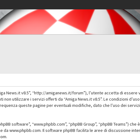
iga News.it v8.5”, “http://amiganews.it/forum”), l’utente accetta di essere 
nti non utilizzare i servizi offerti da “Amiga News.it v8.5”. Le condizioni
 frequenza queste pagine per eventuali modifiche, dato che l’uso dei servizi
”, “phpBB software”, “www.phpbb.com”, “phpBB Group”, “phpBB Teams”) che è 
ile da
www.phpbb.com
. Il software phpBB facilita le aree di discussione in
com
.