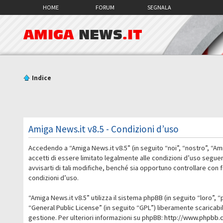
HOME
FORUM
SEGNALA
AMIGA
NEWS
.IT
Indice
Amiga News.it v8.5 - Condizioni d’uso
Accedendo a “Amiga News.it v8.5” (in seguito “noi”, “nostro”, “Am
accetti di essere limitato legalmente alle condizioni d’uso segue
avvisarti di tali modifiche, benché sia opportuno controllare con
condizioni d’uso.
“Amiga News.it v8.5” utilizza il sistema phpBB (in seguito “loro
“
General Public License
” (in seguito “GPL”) liberamente scaricab
gestione. Per ulteriori informazioni su phpBB:
http://www.phpbb.