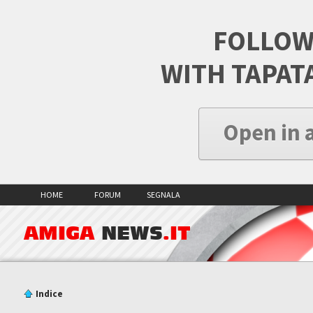
FOLLOW
WITH TAPAT
Open in 
HOME
FORUM
SEGNALA
AMIGA
NEWS
.IT
Indice