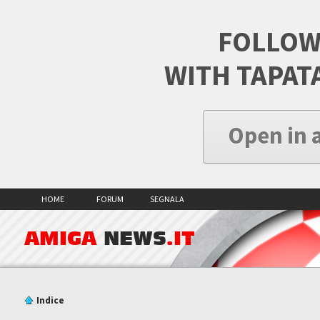
FOLLOW
WITH TAPAT
Open in 
HOME
FORUM
SEGNALA
AMIGA
NEWS
.IT
Indice