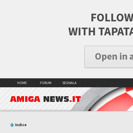
FOLLOW
WITH TAPAT
Open in 
HOME
FORUM
SEGNALA
AMIGA
NEWS
.IT
Indice