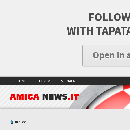
FOLLOW
WITH TAPAT
Open in 
HOME
FORUM
SEGNALA
AMIGA
NEWS
.IT
Indice