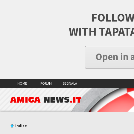
FOLLOW
WITH TAPAT
Open in 
HOME
FORUM
SEGNALA
AMIGA
NEWS
.IT
Indice