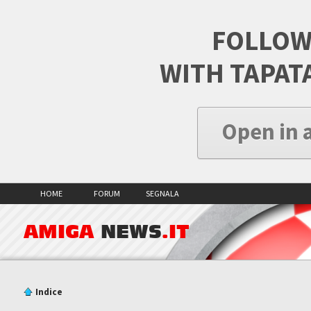
FOLLOW
WITH TAPAT
Open in 
HOME
FORUM
SEGNALA
AMIGA
NEWS
.IT
Indice