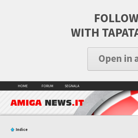
FOLLOW
WITH TAPAT
Open in 
HOME
FORUM
SEGNALA
AMIGA
NEWS
.IT
Indice