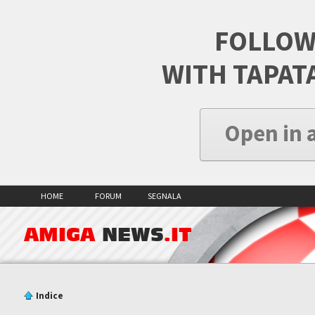
FOLLOW
WITH TAPAT
Open in 
HOME
FORUM
SEGNALA
AMIGA
NEWS
.IT
Indice