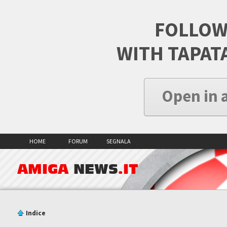
FOLLOW
WITH TAPAT
Open in 
HOME
FORUM
SEGNALA
AMIGA
NEWS
.IT
Indice