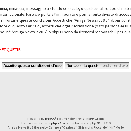
alunnia, minaccia, messaggio a sfondo sessuale, o qualsiasi altro tipo di mat
nternazionale. Fare ciò porta all’immediato e permanente divieto di accesso,
e rinforzare queste condizioni. Accetti che “Amiga News.it v8.5” abbia il dir
ore di questo servizio, accetti che ogni informazione (dato personale) tu 
nso, né “Amiga News.it v8.5” o phpBB sono da ritenersi responsabili per q
a NETIQUETTE
.
Powered by
phpBB
® Forum Software © phpBB Group
Traduzione Italiana
phpBBItalia.net
basata su phpBB.it 2010
Amiga News.it v8 theme by Carmen "Khaleesi" Ghirardi & Riccardo "ikir" Merlo