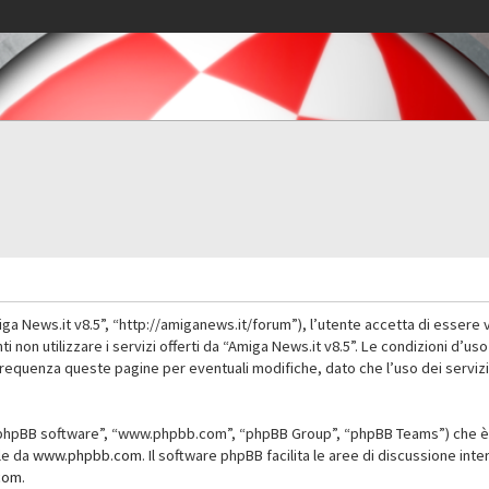
iga News.it v8.5”, “http://amiganews.it/forum”), l’utente accetta di essere 
nti non utilizzare i servizi offerti da “Amiga News.it v8.5”. Le condizioni
 frequenza queste pagine per eventuali modifiche, dato che l’uso dei servizi
”, “phpBB software”, “www.phpbb.com”, “phpBB Group”, “phpBB Teams”) che è 
ile da
www.phpbb.com
. Il software phpBB facilita le aree di discussione in
com
.