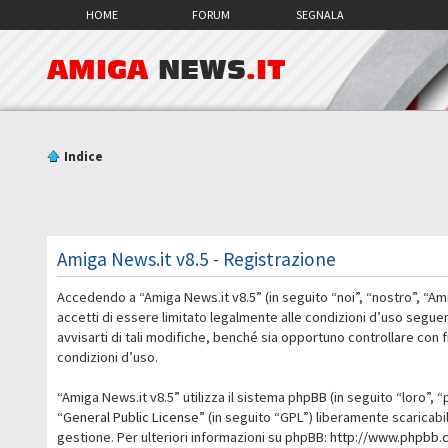
HOME
FORUM
SEGNALA
AMIGA
NEWS
.IT
Indice
Amiga News.it v8.5 - Registrazione
Accedendo a “Amiga News.it v8.5” (in seguito “noi”, “nostro”, “Am
accetti di essere limitato legalmente alle condizioni d’uso segue
avvisarti di tali modifiche, benché sia opportuno controllare con
condizioni d’uso.
“Amiga News.it v8.5” utilizza il sistema phpBB (in seguito “loro
“
General Public License
” (in seguito “GPL”) liberamente scaricab
gestione. Per ulteriori informazioni su phpBB:
http://www.phpbb.