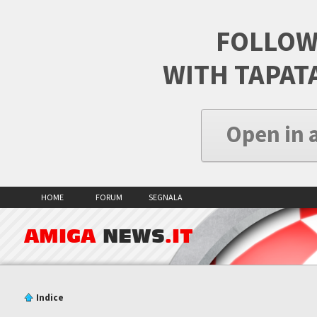
FOLLOW
WITH TAPAT
Open in 
HOME
FORUM
SEGNALA
AMIGA
NEWS
.IT
Indice