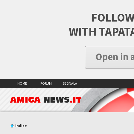
FOLLOW
WITH TAPAT
Open in 
HOME
FORUM
SEGNALA
AMIGA
NEWS
.IT
Indice