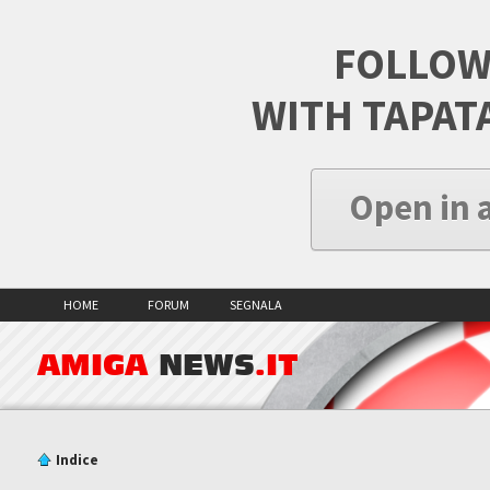
FOLLOW
WITH TAPAT
Open in 
HOME
FORUM
SEGNALA
AMIGA
NEWS
.IT
Indice