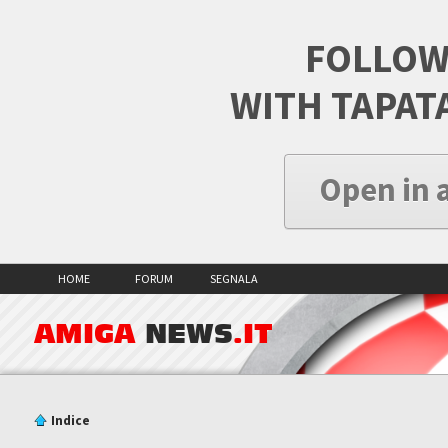
FOLLOW
WITH TAPAT
Open in 
HOME
FORUM
SEGNALA
AMIGA
NEWS
.IT
Indice