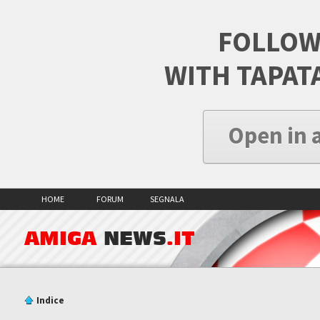
FOLLOW
WITH TAPAT
Open in 
HOME
FORUM
SEGNALA
AMIGA
NEWS
.IT
Indice