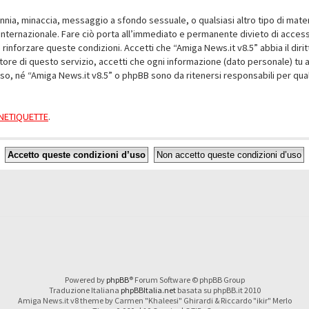
alunnia, minaccia, messaggio a sfondo sessuale, o qualsiasi altro tipo di mat
nternazionale. Fare ciò porta all’immediato e permanente divieto di accesso,
e rinforzare queste condizioni. Accetti che “Amiga News.it v8.5” abbia il dir
ore di questo servizio, accetti che ogni informazione (dato personale) tu 
nso, né “Amiga News.it v8.5” o phpBB sono da ritenersi responsabili per q
a NETIQUETTE
.
Powered by
phpBB
® Forum Software © phpBB Group
Traduzione Italiana
phpBBItalia.net
basata su phpBB.it 2010
Amiga News.it v8 theme by Carmen "Khaleesi" Ghirardi & Riccardo "ikir" Merlo