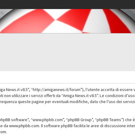
iga News.it v8.5”, “http://amiganews.it/forum”), l’utente accetta di essere 
nti non utilizzare i servizi offerti da “Amiga News.it v8.5”. Le condizioni
 frequenza queste pagine per eventuali modifiche, dato che l’uso dei servizi
”, “phpBB software”, “www.phpbb.com”, “phpBB Group”, “phpBB Teams”) che è 
ile da
www.phpbb.com
. Il software phpBB facilita le aree di discussione in
com
.