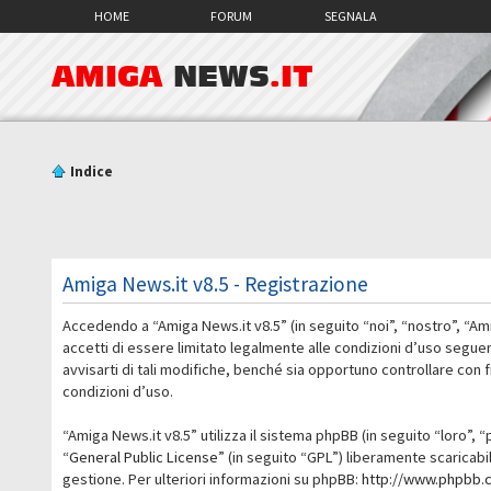
HOME
FORUM
SEGNALA
AMIGA
NEWS
.IT
Indice
Amiga News.it v8.5 - Registrazione
Accedendo a “Amiga News.it v8.5” (in seguito “noi”, “nostro”, “Am
accetti di essere limitato legalmente alle condizioni d’uso segue
avvisarti di tali modifiche, benché sia opportuno controllare con
condizioni d’uso.
“Amiga News.it v8.5” utilizza il sistema phpBB (in seguito “loro
“
General Public License
” (in seguito “GPL”) liberamente scaricab
gestione. Per ulteriori informazioni su phpBB:
http://www.phpbb.