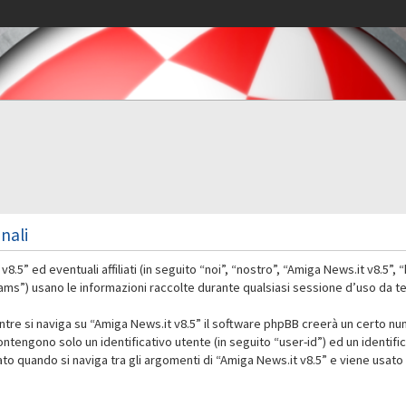
nali
 ed eventuali affiliati (in seguito “noi”, “nostro”, “Amiga News.it v8.5”, “
 usano le informazioni raccolte durante qualsiasi sessione d’uso da te ef
ntre si naviga su “Amiga News.it v8.5” il software phpBB creerà un certo nu
contengono solo un identificativo utente (in seguito “user-id”) ed un identif
 quando si naviga tra gli argomenti di “Amiga News.it v8.5” e viene usato 