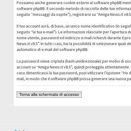
Possiamo anche generare cookie esterni al software phpBB mentre 
software phpBB. Il secondo metodo di raccolta delle tue informazi
seguito “messaggi da ospite”), registrarsi su “Amiga News.it v8.5” 
Il tuo account avrà, di base, un unico nome identificativo (in segu
seguito “la tua e-mail”). Le informazioni rilasciate per l’apertura 
nome utente, password ed indirizzo e-mail richiesti durante il pro
News.it v8.5”. In tutti i casi, hai la possibilità di selezionare qua
automatico di e-mail del software phpBB.
La password viene criptata (hash unidirezionale) per motivi di sic
account su “Amiga News.it v8.5”, quindi proteggila attentamente. 
caso dimenticassi la tua password, puoi utilizzare l’opzione “Ho 
mail, in modo che il software phpBB possa generare una nuova p
Torna alla schermata di accesso