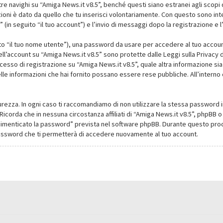
navighi su “Amiga News.it v8.5”, benché questi siano estranei agli scopi d
oni è dato da quello che tu inserisci volontariamente. Con questo sono intes
(in seguito “il tuo account”) e l’invio di messaggi dopo la registrazione e l
ito “il tuo nome utente”), una password da usare per accedere al tuo account
dell’account su “Amiga News.it v8.5” sono protette dalle Leggi sulla Privacy de
cesso di registrazione su “Amiga News.it v8.5”, quale altra informazione sia
li delle informazioni che hai fornito possano essere rese pubbliche. All’intern
urezza. In ogni caso ti raccomandiamo di non utilizzare la stessa password i
Ricorda che in nessuna circostanza affiliati di “Amiga News.it v8.5”, phpBB
dimenticato la password” prevista nel software phpBB. Durante questo proce
assword che ti permetterà di accedere nuovamente al tuo account.