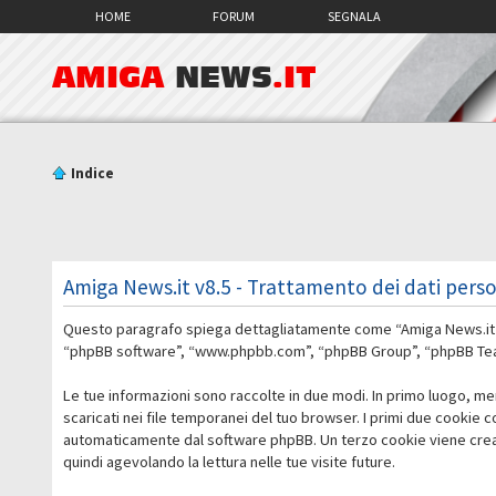
HOME
FORUM
SEGNALA
AMIGA
NEWS
.IT
Indice
Amiga News.it v8.5 - Trattamento dei dati perso
Questo paragrafo spiega dettagliatamente come “Amiga News.it v8.5”
“phpBB software”, “www.phpbb.com”, “phpBB Group”, “phpBB Teams”)
Le tue informazioni sono raccolte in due modi. In primo luogo, me
scaricati nei file temporanei del tuo browser. I primi due cookie 
automaticamente dal software phpBB. Un terzo cookie viene creato
quindi agevolando la lettura nelle tue visite future.