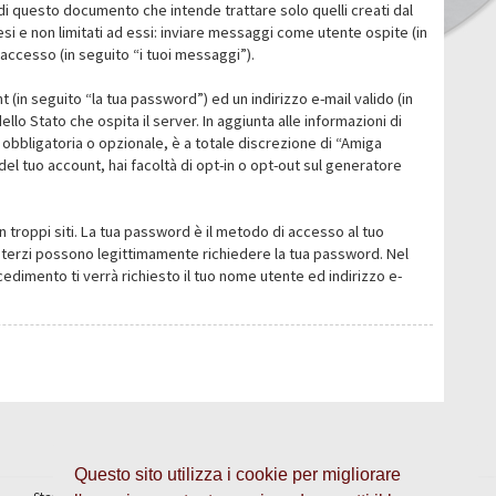
i questo documento che intende trattare solo quelli creati dal
i e non limitati ad essi: inviare messaggi come utente ospite (in
’accesso (in seguito “i tuoi messaggi”).
 (in seguito “la tua password”) ed un indirizzo e-mail valido (in
llo Stato che ospita il server. In aggiunta alle informazioni di
 obbligatoria o opzionale, è a totale discrezione di “Amiga
o del tuo account, hai facoltà di opt-in o opt-out sul generatore
n troppi siti. La tua password è il metodo di accesso al tuo
 o terzi possono legittimamente richiedere la tua password. Nel
dimento ti verrà richiesto il tuo nome utente ed indirizzo e-
Questo sito utilizza i cookie per migliorare