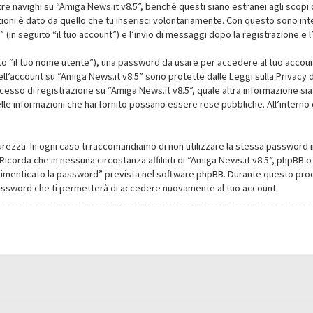
navighi su “Amiga News.it v8.5”, benché questi siano estranei agli scopi d
oni è dato da quello che tu inserisci volontariamente. Con questo sono intes
(in seguito “il tuo account”) e l’invio di messaggi dopo la registrazione e l
ito “il tuo nome utente”), una password da usare per accedere al tuo account
dell’account su “Amiga News.it v8.5” sono protette dalle Leggi sulla Privacy de
cesso di registrazione su “Amiga News.it v8.5”, quale altra informazione sia
li delle informazioni che hai fornito possano essere rese pubbliche. All’intern
urezza. In ogni caso ti raccomandiamo di non utilizzare la stessa password i
Ricorda che in nessuna circostanza affiliati di “Amiga News.it v8.5”, phpBB
dimenticato la password” prevista nel software phpBB. Durante questo proce
assword che ti permetterà di accedere nuovamente al tuo account.