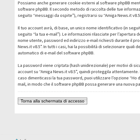
Possiamo anche generare cookie esterni al software phpBB mentre 
software phpBB. Il secondo metodo di raccolta delle tue informazi
seguito “messaggi da ospite”), registrarsi su “Amiga News.it v8.5” 
Il tuo account avrà, di base, un unico nome identificativo (in segu
seguito “la tua e-mail”). Le informazioni rilasciate per l’apertura 
nome utente, password ed indirizzo e-mail richiesti durante il pro
News.it v8.5”. In tutti i casi, hai la possibilità di selezionare qua
automatico di e-mail del software phpBB.
La password viene criptata (hash unidirezionale) per motivi di sic
account su “Amiga News.it v8.5”, quindi proteggila attentamente. 
caso dimenticassi la tua password, puoi utilizzare l’opzione “Ho 
mail, in modo che il software phpBB possa generare una nuova p
Torna alla schermata di accesso