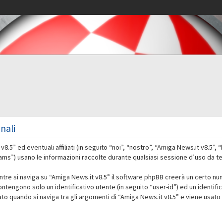
nali
 ed eventuali affiliati (in seguito “noi”, “nostro”, “Amiga News.it v8.5”, “
 usano le informazioni raccolte durante qualsiasi sessione d’uso da te ef
ntre si naviga su “Amiga News.it v8.5” il software phpBB creerà un certo nu
contengono solo un identificativo utente (in seguito “user-id”) ed un identif
 quando si naviga tra gli argomenti di “Amiga News.it v8.5” e viene usato 